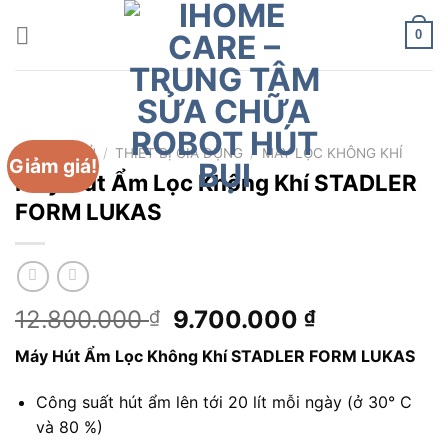
Chuyển
đến
0
nội
dung
TRANG CHỦ
/
THIẾT BỊ GIA DỤNG
/
MÁY LỌC KHÔNG KHÍ
Giảm giá!
Máy Hút Ẩm Lọc Không Khí STADLER
FORM LUKAS
Giá
Giá
12.800.000
9.700.000
₫
₫
gốc
hiện
Máy Hút Ẩm Lọc Không Khí STADLER FORM LUKAS
là:
tại
12.800.000 ₫.
là:
Công suất hút ẩm lên tới 20 lít mỗi ngày (ở 30° C
9.700.000 
và 80 %)