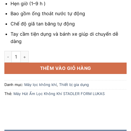
Hẹn giờ (1–9 h )
Bao gồm ống thoát nước tự động
Chế độ giã tan băng tự động
Tay cầm tiện dụng và bánh xe giúp di chuyển dễ
dàng
Máy Hút Ẩm Lọc Không Khí STADLER FORM LUKAS số lượng
THÊM VÀO GIỎ HÀNG
Danh mục:
Máy lọc không khí
,
Thiết bị gia dụng
Thẻ:
Máy Hút Ẩm Lọc Không Khí STADLER FORM LUKAS