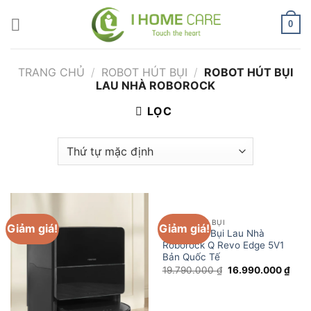
Chuyển
đến
0
nội
dung
TRANG CHỦ
/
ROBOT HÚT BỤI
/
ROBOT HÚT BỤI
LAU NHÀ ROBOROCK
LỌC
ROBOT HÚT BỤI
Giảm giá!
Giảm giá!
Robot Hút Bụi Lau Nhà
Roborock Q Revo Edge 5V1
Bản Quốc Tế
Giá
Giá
19.790.000
₫
16.990.000
₫
gốc
hiện
là:
tại
19.790.000 ₫.
là:
16.9