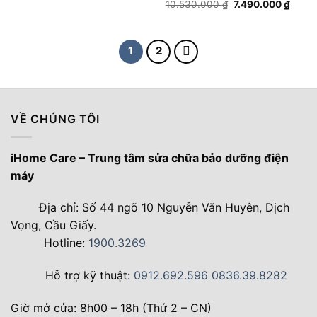
gốc
hiện
Giá
Giá
10.530.000
₫
7.490.000
₫
là:
tại
gốc
hiện
7.750.000 ₫.
là:
là:
tại
5.290.000 ₫.
10.530.000 ₫.
là:
7.490
1
2
VỀ CHÚNG TÔI
iHome Care – Trung tâm sửa chữa bảo dưỡng điện
máy
Địa chỉ: Số 44 ngõ 10 Nguyễn Văn Huyên, Dịch
Vọng, Cầu Giấy.
Hotline:
1900.3269
Hỗ trợ kỹ thuật:
0912.692.596
0836.39.8282
Giờ mở cửa: 8h00 – 18h (Thứ 2 – CN)