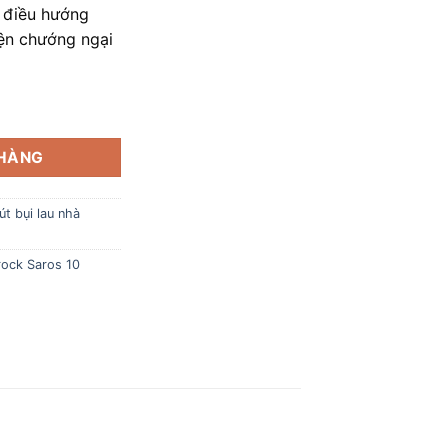
 điều hướng
ện chướng ngại
ck Saros 10 số lượng
 HÀNG
t bụi lau nhà
rock Saros 10