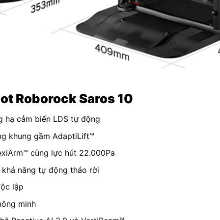
bot Roborock Saros 10
ng hạ cảm biến LDS tự động
ng khung gầm AdaptiLift™
lexiArm™ cùng lực hút 22.000Pa
 khả năng tự động tháo rời
độc lập
thông minh