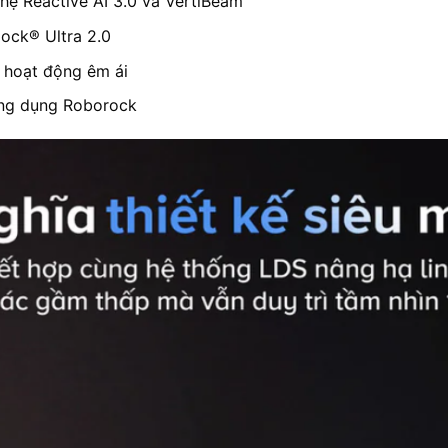
hệ Reactive AI 3.0 và VertiBeam™
Dock® Ultra 2.0
 hoạt động êm ái
 ứng dụng Roborock