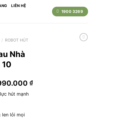
ÀNG
LIÊN HỆ
1900 3269
/
ROBOT HÚT
Lau Nhà
 10
Giá
990.000
₫
hiện
lực hút mạnh
tại
990.000 ₫.
là:
28.990.000 ₫.
len lỏi mọi