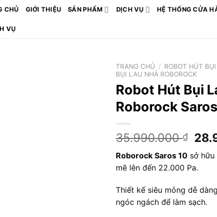
G CHỦ
GIỚI THIỆU
SẢN PHẨM
DỊCH VỤ
HỆ THỐNG CỬA H
CH VỤ
TRANG CHỦ
/
ROBOT HÚT BỤI
BỤI LAU NHÀ ROBOROCK
Robot Hút Bụi 
Roborock Saros
Giá
35.990.000
28.
₫
gốc
Roborock Saros 10
sở hữu 
là:
mẽ lên đến 22.000 Pa.
35.
Thiết kế siêu mỏng dễ dàng 
ngóc ngách để làm sạch.