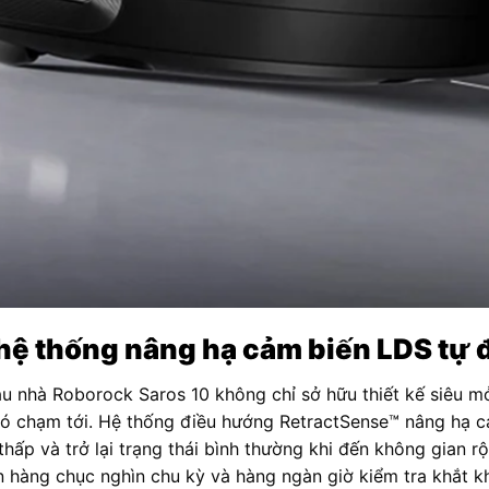
 hệ thống nâng hạ cảm biến LDS tự
lau nhà Roborock Saros 10 không chỉ sở hữu thiết kế siêu m
hó chạm tới. Hệ thống điều hướng RetractSense™ nâng hạ 
ấp và trở lại trạng thái bình thường khi đến không gian rộ
ến hàng chục nghìn chu kỳ và hàng ngàn giờ kiểm tra khắt 