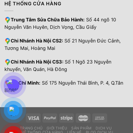
HỆ THỐNG CỬA HÀNG
Trung Tâm Sửa Chữa Bảo Hành:
Số 44 ngõ 10
Nguyễn Văn Huyên, Dịch Vọng, Cầu Giấy
Chi Nhánh Hà Nội CS2:
Số 21 Nguyễn Đức Cảnh,
Tương Mai, Hoàng Mai
Chi Nhánh Hà Nội CS3:
Số 1 Ngõ 23 Nguyễn
khuyến, Văn Quán, Hà Đông
Hồ Chí Minh:
Số 175 Nguyễn Thái Bình, P. 4, Q.Tân
Bình.
TRANG CHỦ
GIỚI THIỆU
SẢN PHẨM
DỊCH VỤ
HỆ THỐNG CỬA HÀNG
LIÊN HỆ
BLOG DỊCH VỤ