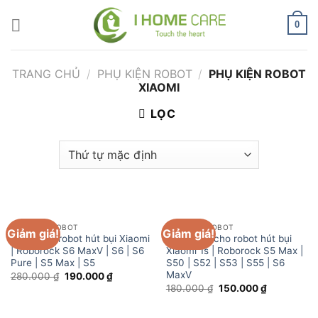
Chuyển
đến
0
nội
dung
TRANG CHỦ
/
PHỤ KIỆN ROBOT
/
PHỤ KIỆN ROBOT
XIAOMI
LỌC
PHỤ KIỆN ROBOT
PHỤ KIỆN ROBOT
Giảm giá!
Giảm giá!
Lọc HEPA robot hút bụi Xiaomi
Lọc HEPA cho robot hút bụi
| Roborock S6 MaxV | S6 | S6
Xiaomi 1s | Roborock S5 Max |
Pure | S5 Max | S5
S50 | S52 | S53 | S55 | S6
MaxV
Giá
Giá
280.000
₫
190.000
₫
gốc
hiện
Giá
Giá
180.000
₫
150.000
₫
là:
tại
gốc
hiện
280.000 ₫.
là:
là:
tại
190.000 ₫.
180.000 ₫.
là: