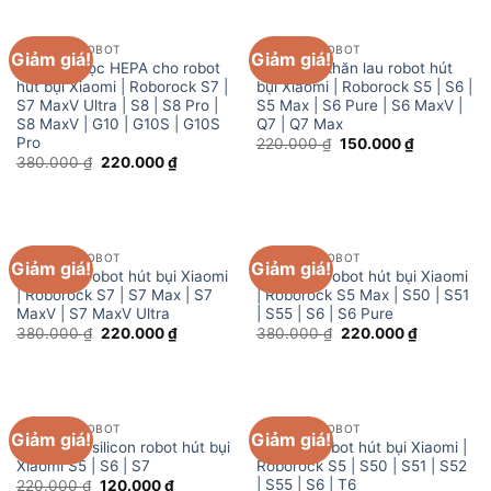
150.000 ₫.
PHỤ KIỆN ROBOT
PHỤ KIỆN ROBOT
Giảm giá!
Giảm giá!
Combo 2 lọc HEPA cho robot
Combo 2 khăn lau robot hút
hút bụi Xiaomi | Roborock S7 |
bụi Xiaomi | Roborock S5 | S6 |
S7 MaxV Ultra | S8 | S8 Pro |
S5 Max | S6 Pure | S6 MaxV |
S8 MaxV | G10 | G10S | G10S
Q7 | Q7 Max
Pro
Giá
Giá
220.000
₫
150.000
₫
gốc
hiện
Giá
Giá
380.000
₫
220.000
₫
là:
tại
gốc
hiện
220.000 ₫.
là:
là:
tại
150.000 ₫.
380.000 ₫.
là:
220.000 ₫.
PHỤ KIỆN ROBOT
PHỤ KIỆN ROBOT
Giảm giá!
Giảm giá!
Chổi giữa robot hút bụi Xiaomi
Chổi giữa robot hút bụi Xiaomi
| Roborock S7 | S7 Max | S7
| Roborock S5 Max | S50 | S51
MaxV | S7 MaxV Ultra
| S55 | S6 | S6 Pure
Giá
Giá
Giá
Giá
380.000
₫
220.000
₫
380.000
₫
220.000
₫
gốc
hiện
gốc
hiện
là:
tại
là:
tại
380.000 ₫.
là:
380.000 ₫.
là:
220.000 ₫.
220.000 ₫
PHỤ KIỆN ROBOT
PHỤ KIỆN ROBOT
Giảm giá!
Giảm giá!
Chổi cạnh silicon robot hút bụi
Hộp rác robot hút bụi Xiaomi |
Xiaomi S5 | S6 | S7
Roborock S5 | S50 | S51 | S52
| S55 | S6 | T6
Giá
Giá
220.000
₫
120.000
₫