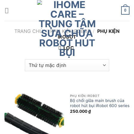
Chuyển
đến
0
nội
dung
TRANG CHỦ
/
PHỤ KIỆN ROBOT
/
PHỤ KIỆN
IROBOT
LỌC
PHỤ KIỆN IROBOT
Bộ chổi giữa main brush của
robot hút bụi iRobot 600 series
250.000
₫