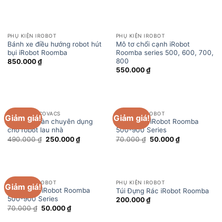
PHỤ KIỆN IROBOT
PHỤ KIỆN IROBOT
Bánh xe điều hướng robot hút
Mô tơ chổi cạnh iRobot
bụi iRobot Roomba
Roomba series 500, 600, 700,
800
850.000
₫
550.000
₫
PHỤ KIỆN ECOVACS
PHỤ KIỆN IROBOT
Giảm giá!
Giảm giá!
Nước lau sàn chuyên dụng
Chổi cạnh iRobot Roomba
cho robot lau nhà
500-900 Series
Giá
Giá
Giá
Giá
490.000
₫
250.000
₫
70.000
₫
50.000
₫
gốc
hiện
gốc
hiện
là:
tại
là:
tại
490.000 ₫.
là:
70.000 ₫.
là:
250.000 ₫.
50.000 ₫.
PHỤ KIỆN IROBOT
PHỤ KIỆN IROBOT
Giảm giá!
Chổi cạnh iRobot Roomba
Túi Đựng Rác iRobot Roomba
500-900 Series
200.000
₫
Giá
Giá
70.000
₫
50.000
₫
gốc
hiện
là:
tại