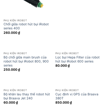
PHỤ KIỆN IROBOT
Chổi giữa robot hút bụi iRobot
series 400
260.000
₫
PHỤ KIỆN IROBOT
PHỤ KIỆN IROBOT
Bộ chổi giữa main brush của
Lọc bụi Hepa Filter của robot
robot hút bụi iRobot 800, 900
hút bụi iRobot 600 series
series
80.000
₫
250.000
₫
PHỤ KIỆN IROBOT
PHỤ KIỆN IROBOT
Bộ khăn lau thay thế robot hút
Cục định vị GPS của Braava
bụi Braava Jet 240
380T
60.000
₫
850.000
₫