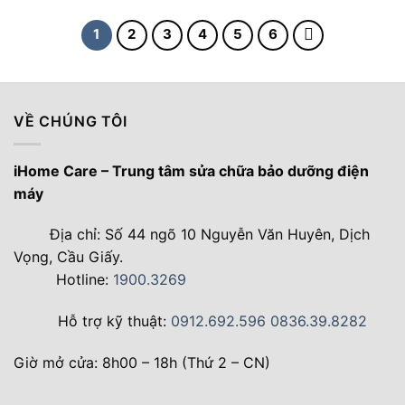
70.000 ₫.
là:
50.000 ₫.
1
2
3
4
5
6
VỀ CHÚNG TÔI
iHome Care – Trung tâm sửa chữa bảo dưỡng điện
máy
Địa chỉ: Số 44 ngõ 10 Nguyễn Văn Huyên, Dịch
Vọng, Cầu Giấy.
Hotline:
1900.3269
Hỗ trợ kỹ thuật:
0912.692.596
0836.39.8282
Giờ mở cửa: 8h00 – 18h (Thứ 2 – CN)