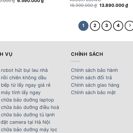
Giá
Giá
90.000
₫
6.590.000
₫
gốc
hiện
Giá
Gi
18.990.000
₫
13.890.000
₫
là:
tại
gốc
hi
7.890.000 ₫.
là:
là:
tại
6.590.000 ₫.
18.990.000 ₫.
là:
13
1
2
3
4
CH VỤ
CHÍNH SÁCH
robot hút bụi lau nhà
Chính sách bảo hành
 nồi chiên không dầu
Chính sách đổi trả
bếp từ lấy ngay giá rẻ
Chính sách giao hàng
 máy tính lấy ngay
Chính sách bảo mật
 chữa bảo dưỡng laptop
 chữa bảo dưỡng điều hoà
 chữa bảo dưỡng tủ lạnh
 đặt camera tại Hà Nội
 chữa bảo dưỡng máy lọc