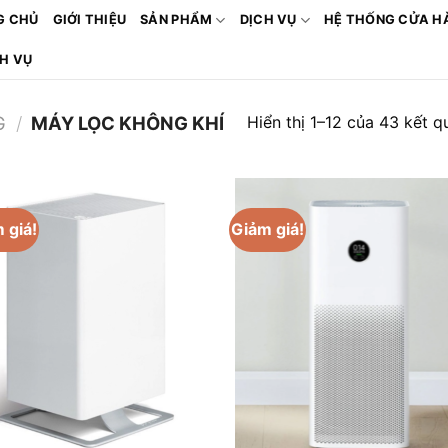
G CHỦ
GIỚI THIỆU
SẢN PHẨM
DỊCH VỤ
HỆ THỐNG CỬA H
CH VỤ
Hiển thị 1–12 của 43 kết q
G
/
MÁY LỌC KHÔNG KHÍ
 giá!
Giảm giá!