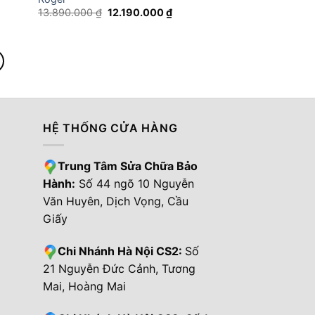
á
Giá
Giá
13.890.000
₫
12.190.000
₫
ện
gốc
hiện
là:
tại
13.890.000 ₫.
là:
.890.000 ₫.
12.190.000 ₫.
HỆ THỐNG CỬA HÀNG
Trung Tâm Sửa Chữa Bảo
Hành:
Số 44 ngõ 10 Nguyễn
Văn Huyên, Dịch Vọng, Cầu
Giấy
Chi Nhánh Hà Nội CS2:
Số
21 Nguyễn Đức Cảnh, Tương
Mai, Hoàng Mai