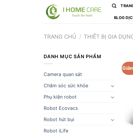
Chuyển
TRAN
đến
nội
BLOG DỊ
dung
TRANG CHỦ
/
THIẾT BỊ GIA DỤN
DANH MỤC SẢN PHẨM
Giảm
Camera quan sát
Chăm sóc sức khỏe
Phụ kiện robot
Robot Ecovacs
Robot hút bụi
Robot iLife