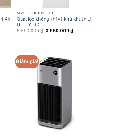
MÁY LỌC KHÔNG KHÍ
t Air
Quạt lọc không khí và khử khuẩn U
ULTTY LIDI
Giá
Giá
5.590.000
₫
3.950.000
₫
gốc
hiện
là:
tại
5.590.000 ₫.
là:
0.000 ₫.
3.950.000 ₫.
Giảm giá!