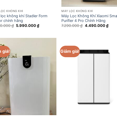
LỌC KHÔNG KHÍ
MÁY LỌC KHÔNG KHÍ
lọc không khí Stadler Form
Máy Lọc Không Khí Xiaomi Smar
or chính hãng
Purifier 4 Pro Chính Hãng
Giá
Giá
Giá
Giá
90.000
₫
5.990.000
₫
7.290.000
₫
4.490.000
₫
gốc
hiện
gốc
hiện
là:
tại
là:
tại
8.990.000 ₫.
là:
7.290.000 ₫.
là:
5.990.000 ₫.
4.49
 giá!
Giảm giá!