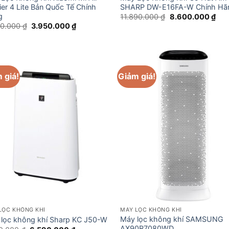
fier 4 Lite Bản Quốc Tế Chính
SHARP DW-E16FA-W Chính Hã
g
Giá
Giá
11.890.000
₫
8.600.000
₫
gốc
hiệ
Giá
Giá
90.000
₫
3.950.000
₫
là:
tại
gốc
hiện
11.890.000 ₫.
là:
là:
tại
8.6
5.890.000 ₫.
là:
3.950.000 ₫.
 giá!
Giảm giá!
LỌC KHÔNG KHÍ
MÁY LỌC KHÔNG KHÍ
Máy lọc không khí SAMSUNG
lọc không khí Sharp KC J50-W
AX90R7080WD