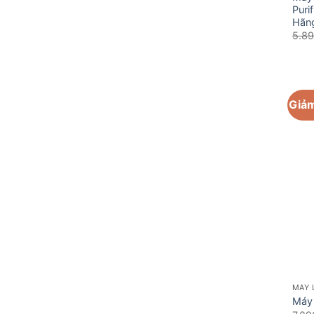
Puri
Hãn
5.8
Giảm
MÁY 
Máy 