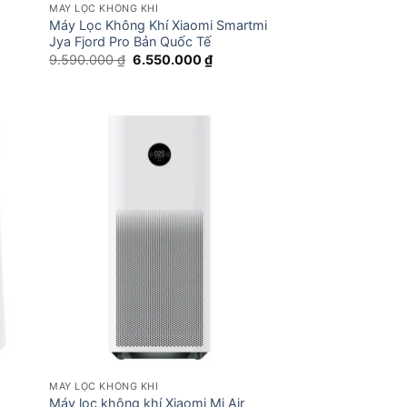
MÁY LỌC KHÔNG KHÍ
Máy Lọc Không Khí Xiaomi Smartmi
Jya Fjord Pro Bản Quốc Tế
Giá
Giá
9.590.000
₫
6.550.000
₫
n
gốc
hiện
là:
tại
9.590.000 ₫.
là:
00.000 ₫.
6.550.000 ₫.
MÁY LỌC KHÔNG KHÍ
Máy lọc không khí Xiaomi Mi Air