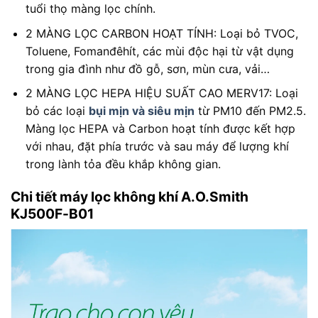
tuổi thọ màng lọc chính.
2 MÀNG LỌC CARBON HOẠT TÍNH: Loại bỏ TVOC,
Toluene, Fomanđêhít, các mùi độc hại từ vật dụng
trong gia đình như đồ gỗ, sơn, mùn cưa, vải…
2 MÀNG LỌC HEPA HIỆU SUẤT CAO MERV17: Loại
bỏ các loại
bụi mịn và siêu mịn
từ PM10 đến PM2.5.
Màng lọc HEPA và Carbon hoạt tính được kết hợp
với nhau, đặt phía trước và sau máy để lượng khí
trong lành tỏa đều khắp không gian.
Chi tiết máy lọc không khí A.O.Smith
KJ500F-B01