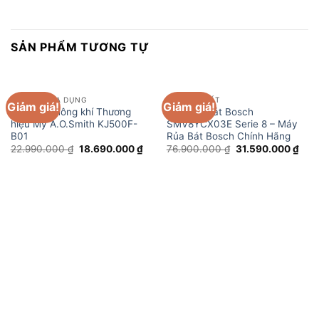
SẢN PHẨM TƯƠNG TỰ
THIẾT BỊ GIA DỤNG
MÁY RỬA BÁT
Giảm giá!
Giảm giá!
Máy lọc không khí Thương
Máy rửa bát Bosch
hiệu Mỹ A.O.Smith KJ500F-
SMV8YCX03E Serie 8 – Máy
B01
Rủa Bát Bosch Chính Hãng
Giá
Giá
Giá
Giá
22.990.000
₫
18.690.000
₫
76.900.000
₫
31.590.000
₫
gốc
hiện
gốc
hiện
là:
tại
là:
tại
22.990.000 ₫.
là:
76.900.000 ₫.
là:
18.690.000 ₫.
31.5