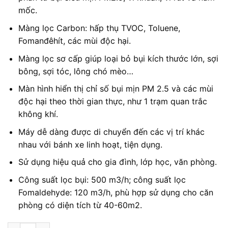
mốc.
Màng lọc Carbon: hấp thụ TVOC, Toluene,
Fomanđêhít, các mùi độc hại.
Màng lọc sơ cấp giúp loại bỏ bụi kích thước lớn, sợi
bông, sợi tóc, lông chó mèo…
Màn hình hiển thị chỉ số bụi mịn PM 2.5 và các mùi
độc hại theo thời gian thực, như 1 trạm quan trắc
không khí.
Máy dễ dàng được di chuyển đến các vị trí khác
nhau với bánh xe linh hoạt, tiện dụng.
Sử dụng hiệu quả cho gia đình, lớp học, văn phòng.
Công suất lọc bụi: 500 m3/h; công suất lọc
Fomaldehyde: 120 m3/h, phù hợp sử dụng cho căn
phòng có diện tích từ 40-60m2.
Máy lọc không khí Thương hiệu Mỹ A.O.Smith KJ500F-B01 số 