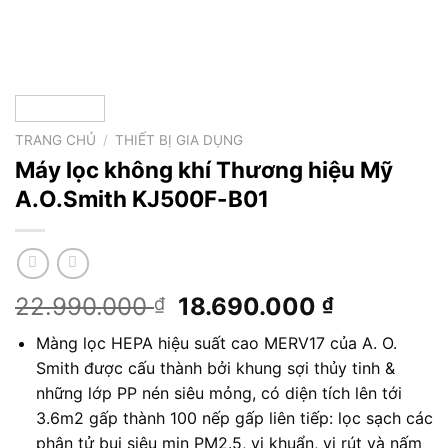
TRANG CHỦ
/
THIẾT BỊ GIA DỤNG
Máy lọc không khí Thương hiệu Mỹ
A.O.Smith KJ500F-B01
Giá
Giá
22.990.000
18.690.000
₫
₫
gốc
hiện
Màng lọc HEPA hiệu suất cao MERV17 của A. O.
là:
tại
Smith được cấu thành bởi khung sợi thủy tinh &
22.990.000 ₫.
là:
những lớp PP nén siêu mỏng, có diện tích lên tới
18.690.00
3.6m2 gấp thành 100 nếp gấp liên tiếp: lọc sạch các
phân tử bụi siêu mịn PM2.5, vi khuẩn, vi rút và nấm