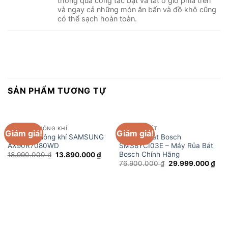
thông qua công tắc bật và tắt ở giỏ phía trên
và ngay cả những món ăn bẩn và đồ khô cũng
có thể sạch hoàn toàn.
SẢN PHẨM TƯƠNG TỰ
MÁY LỌC KHÔNG KHÍ
MÁY RỬA BÁT
Giảm giá!
Giảm giá!
Máy lọc không khí SAMSUNG
Máy rửa bát Bosch
AX90R7080WD
SMS8YCI03E – Máy Rủa Bát
Bosch Chính Hãng
Giá
Giá
18.990.000
₫
13.890.000
₫
gốc
hiện
Giá
Giá
76.900.000
₫
29.999.000
₫
là:
tại
gốc
hiệ
18.990.000 ₫.
là:
là:
tại
13.890.000 ₫.
76.900.000 ₫.
là:
29.