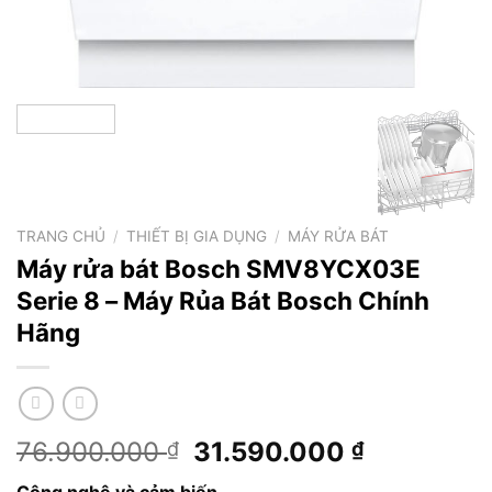
TRANG CHỦ
/
THIẾT BỊ GIA DỤNG
/
MÁY RỬA BÁT
Máy rửa bát Bosch SMV8YCX03E
Serie 8 – Máy Rủa Bát Bosch Chính
Hãng
Giá
Giá
76.900.000
31.590.000
₫
₫
gốc
hiện
Công nghệ và cảm biến