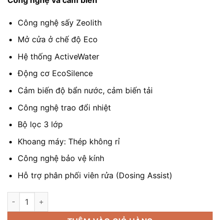
là:
tại
76.900.000 ₫.
là:
Công nghệ sấy Zeolith
31.590.00
Mở cửa ở chế độ Eco
Hệ thống ActiveWater
Động cơ EcoSilence
Cảm biến độ bẩn nước, cảm biến tải
Công nghệ trao đổi nhiệt
Bộ lọc 3 lớp
Khoang máy: Thép không rỉ
Công nghệ bảo vệ kính
Hỗ trợ phân phối viên rửa (Dosing Assist)
Máy rửa bát Bosch SMV8YCX03E Serie 8 - Máy Rủa Bát Bosch