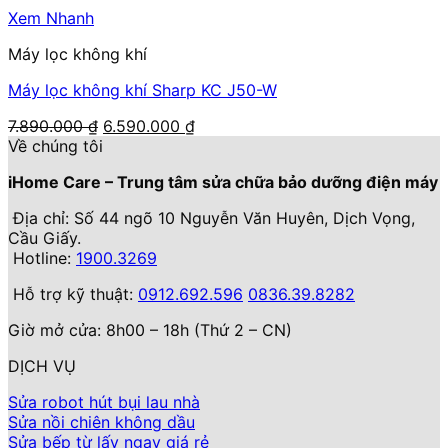
4.990.000 ₫.
là:
Xem Nhanh
3.990.000 ₫.
Máy lọc không khí
Máy lọc không khí Sharp KC J50-W
Giá
Giá
7.890.000
₫
6.590.000
₫
gốc
hiện
Về chúng tôi
là:
tại
iHome Care – Trung tâm sửa chữa bảo dưỡng điện máy
7.890.000 ₫.
là:
6.590.000 ₫.
Địa chỉ: Số 44 ngõ 10 Nguyễn Văn Huyên, Dịch Vọng,
Cầu Giấy.
Hotline:
1900.3269
Hỗ trợ kỹ thuật:
0912.692.596
0836.39.8282
Giờ mở cửa: 8h00 – 18h (Thứ 2 – CN)
DỊCH VỤ
Sửa robot hút bụi lau nhà
Sửa nồi chiên không dầu
Sửa bếp từ lấy ngay giá rẻ