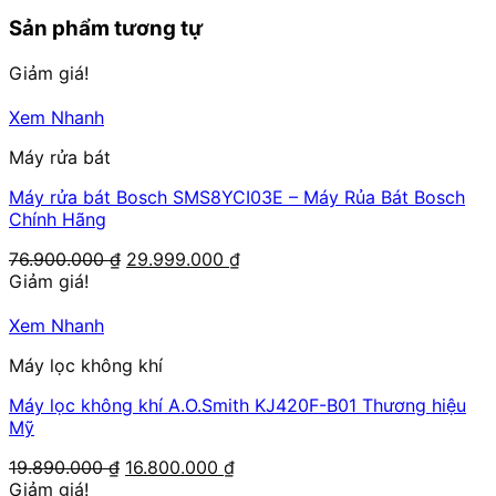
Sản phẩm tương tự
Giảm giá!
Xem Nhanh
Máy rửa bát
Máy rửa bát Bosch SMS8YCI03E – Máy Rủa Bát Bosch
Chính Hãng
Giá
Giá
76.900.000
₫
29.999.000
₫
gốc
hiện
Giảm giá!
là:
tại
76.900.000 ₫.
là:
Xem Nhanh
29.999.000 ₫.
Máy lọc không khí
Máy lọc không khí A.O.Smith KJ420F-B01 Thương hiệu
Mỹ
Giá
Giá
19.890.000
₫
16.800.000
₫
gốc
hiện
Giảm giá!