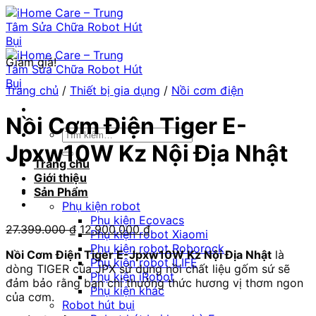
Chuyển
đến
nội
dung
Giảm giá!
Trang chủ
/
Thiết bị gia dụng
/
Nồi cơm điện
Nồi Cơm Điện Tiger E-
Tìm
Jpxw10W Kz Nội Địa Nhật
kiếm:
Trang chủ
Giới thiệu
Sản Phẩm
Phụ kiện robot
Phụ kiện Ecovacs
Giá
Giá
27.399.000
₫
12.900.000
₫
Phụ kiện robot Xiaomi
gốc
hiện
Phụ kiện robot Roborock
Nồi Cơm Điện Tiger E-Jpxw10W Kz Nội Địa Nhật
là
là:
tại
Phụ kiện robot ILIFE
dòng TIGER của JPX sử dụng nồi chất liệu gốm sứ sẽ
27.399.000 ₫.
là:
Phụ kiện iRobot
đảm bảo rằng bạn chỉ thưởng thức hương vị thơm ngon
12.900.000 ₫.
Phụ kiện khác
của cơm.
Robot hút bụi