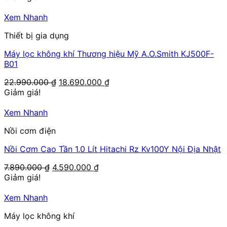
là:
tại
19.890.000 ₫.
là:
Xem Nhanh
16.800.000 ₫.
Thiết bị gia dụng
Máy lọc không khí Thương hiệu Mỹ A.O.Smith KJ500F-
B01
Giá
Giá
22.990.000
₫
18.690.000
₫
gốc
hiện
Giảm giá!
là:
tại
22.990.000 ₫.
là:
Xem Nhanh
18.690.000 ₫.
Nồi cơm điện
Nồi Cơm Cao Tần 1.0 Lít Hitachi Rz Kv100Y Nội Địa Nhật
Giá
Giá
7.890.000
₫
4.590.000
₫
gốc
hiện
Giảm giá!
là:
tại
7.890.000 ₫.
là:
Xem Nhanh
4.590.000 ₫.
Máy lọc không khí