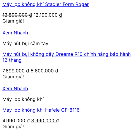
Máy lọc không khí Stadler Form Roger
Giá
Giá
13.890.000
₫
12.190.000
₫
gốc
hiện
Giảm giá!
là:
tại
13.890.000 ₫.
là:
Xem Nhanh
12.190.000 ₫.
Máy hút bụi cầm tay
Máy hút bụi không dây Dreame R10 chính hãng bảo hành
12 tháng
Giá
Giá
7.699.000
₫
5.600.000
₫
gốc
hiện
Giảm giá!
là:
tại
7.699.000 ₫.
là:
Xem Nhanh
5.600.000 ₫.
Máy lọc không khí
Máy lọc không khí Hafele CF-8116
Giá
Giá
4.990.000
₫
3.990.000
₫
gốc
hiện
Giảm giá!
là:
tại