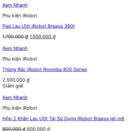
Xem Nhanh
Phụ kiện iRobot
Pad Lau Ướt iRobot Braava 380t
Giá
Giá
1.700.000
₫
1.500.000
₫
gốc
hiện
là:
tại
Xem Nhanh
1.700.000 ₫.
là:
Phụ kiện iRobot
1.500.000 ₫.
Thùng Rác iRobot Roomba 800 Series
2.500.000
₫
Giảm giá!
Xem Nhanh
Phụ kiện iRobot
Hộp 2 Khăn Lau Ướt Tái Sử Dụng iRobot Braava jet m6
Giá
Giá
800.000
₫
600.000
₫