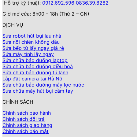
Hỗ trợ kỹ thuật:
0912.692.596
0836.39.8282
Giờ mở cửa: 8h00 – 18h (Thứ 2 – CN)
DỊCH VỤ
Sửa robot hút bụi lau nhà
Sửa nồi chiên không dầu
Sửa bếp từ lấy ngay giá rẻ
Sửa máy tính lấy ngay
Sửa chữa bảo dưỡng laptop
Sửa chữa bảo dưỡng điều hoà
Sửa chữa bảo dưỡng tủ lạnh
Lắp đặt camera tại Hà Nội
Sửa chữa bảo dưỡng máy lọc nước
Sửa chữa máy hút bụi cầm tay
CHÍNH SÁCH
Chính sách bảo hành
Chính sách đổi trả
Chính sách giao hàng
Chính sách bảo mật