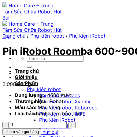
Chuyển
đến
nội
dung
Trang chủ
/
Phụ kiện robot
/
Phụ kiện iRobot
Pin iRobot Roomba 600~900
Tìm
kiếm:
Trang chủ
Giới thiệu
Sản Phẩm
2.000.000
₫
Phụ kiện robot
Dung lượng:
4500 mAh.
Phụ kiện Ecovacs
Thương hiệu:
iRobot
Phụ kiện robot Xiaomi
Màu sắc:
Màu vàng
Phụ kiện robot Roborock
Loại bảo hành:
Tem bảo hành
Phụ kiện robot ILIFE
Phụ kiện iRobot
Pin
Phụ kiện khác
iRobot
Robot hút bụi
Thêm vào giỏ hàng
Roomba