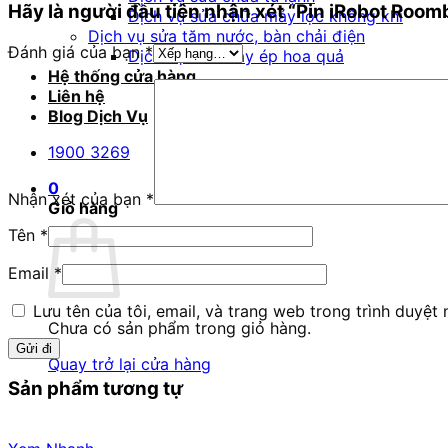
Hãy là người đầu tiên nhận xét “Pin iRobot Roo
Dịch vụ sửa chữa máy lọc không khí
Dịch vụ sửa tăm nước, bàn chải điện
Đánh giá của bạn
*
Dịch vụ sửa máy ép hoa quả
Hệ thống cửa hàng
Liên hệ
Blog Dịch Vụ
1900 3269
0
Nhận xét của bạn
*
Giỏ hàng
Tên
*
Email
*
Lưu tên của tôi, email, và trang web trong trình duyệt n
Chưa có sản phẩm trong giỏ hàng.
Quay trở lại cửa hàng
Sản phẩm tương tự