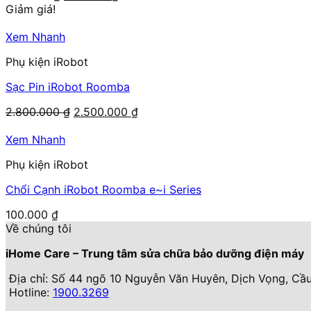
gốc
hiện
Giảm giá!
là:
tại
800.000 ₫.
là:
Xem Nhanh
600.000 ₫.
Phụ kiện iRobot
Sạc Pin iRobot Roomba
Giá
Giá
2.800.000
₫
2.500.000
₫
gốc
hiện
là:
tại
Xem Nhanh
2.800.000 ₫.
là:
Phụ kiện iRobot
2.500.000 ₫.
Chổi Cạnh iRobot Roomba e~i Series
100.000
₫
Về chúng tôi
iHome Care – Trung tâm sửa chữa bảo dưỡng điện máy
Địa chỉ: Số 44 ngõ 10 Nguyễn Văn Huyên, Dịch Vọng, Cầu
Hotline:
1900.3269