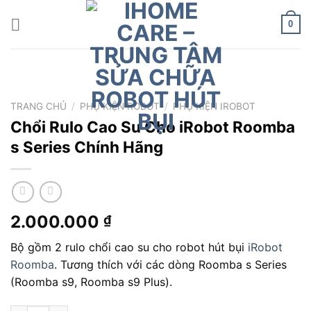
Chuyển
đến
0
nội
dung
TRANG CHỦ
/
PHỤ KIỆN ROBOT
/
PHỤ KIỆN IROBOT
Chổi Rulo Cao Su Cho iRobot Roomba
s Series Chính Hãng
2.000.000
₫
Bộ gồm 2 rulo chổi cao su cho robot hút bụi
iRobot
Roomba
. Tương thích với các dòng Roomba s Series
(Roomba s9, Roomba s9 Plus).