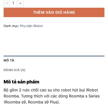
Chổi Rulo Cao Su Cho iRobot Roomba s Series Chính Hãng số 
THÊM VÀO GIỎ HÀNG
Danh mục:
Phụ kiện iRobot
MÔ TẢ
ĐÁNH GIÁ (0)
Mô tả sản phẩm
Bộ gồm 2 rulo chổi cao su cho robot hút bụi iRobot
Roomba. Tương thích với các dòng Roomba s Series
(Roomba s9, Roomba s9 Plus).