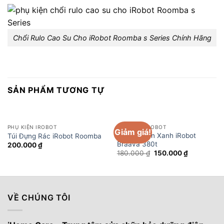
Chổi Rulo Cao Su Cho iRobot Roomba s Series Chính Hãng
SẢN PHẨM TƯƠNG TỰ
PHỤ KIỆN IROBOT
PHỤ KIỆN IROBOT
Giảm giá!
Hộp 3 Khăn Xanh iRobot
Túi Đựng Rác iRobot Roomba
Braava 380t
200.000
₫
Giá
Giá
180.000
₫
150.000
₫
gốc
hiện
là:
tại
180.000 ₫.
là:
150.000 ₫.
VỀ CHÚNG TÔI