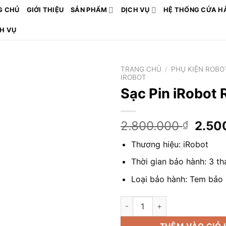
G CHỦ
GIỚI THIỆU
SẢN PHẨM
DỊCH VỤ
HỆ THỐNG CỬA H
CH VỤ
TRANG CHỦ
/
PHỤ KIỆN ROBO
IROBOT
Sạc Pin iRobot
Giá
2.800.000
2.50
₫
gốc
Thương hiệu: iRobot
là:
2.80
Thời gian bảo hành: 3 t
Loại bảo hành: Tem bảo
Sạc Pin iRobot Roomba số lượ