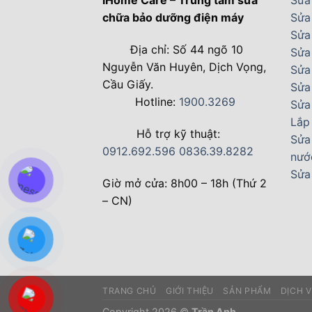
iHome Care – Trung tâm sửa
Sửa 
chữa bảo dưỡng điện máy
Sửa
Sửa 
Địa chỉ: Số 44 ngõ 10
Sửa
Nguyễn Văn Huyên, Dịch Vọng,
Sửa
Cầu Giấy.
Sửa
Hotline:
1900.3269
Sửa
Lắp
Hỗ trợ kỹ thuật:
Sửa
0912.692.596
0836.39.8282
nướ
Sửa
Giờ mở cửa: 8h00 – 18h (Thứ 2
– CN)
TRANG CHỦ
GIỚI THIỆU
SẢN PHẨM
DỊCH 
Copyright 2026 ©
Trần Anh