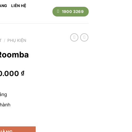
ÀNG
LIÊN HỆ
1900 3269
T
/
PHỤ KIỆN
 Roomba
Giá
0.000
₫
hiện
tại
0.000 ₫.
là:
háng
2.500.000 ₫.
 hành
ng