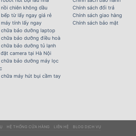
robot hút bụi lau nhà
Chính sách bảo hành
 nồi chiên không dầu
Chính sách đổi trả
bếp từ lấy ngay giá rẻ
Chính sách giao hàng
 máy tính lấy ngay
Chính sách bảo mật
 chữa bảo dưỡng laptop
 chữa bảo dưỡng điều hoà
 chữa bảo dưỡng tủ lạnh
 đặt camera tại Hà Nội
 chữa bảo dưỡng máy lọc
c
 chữa máy hút bụi cầm tay
VỤ
HỆ THỐNG CỬA HÀNG
LIÊN HỆ
BLOG DỊCH VỤ