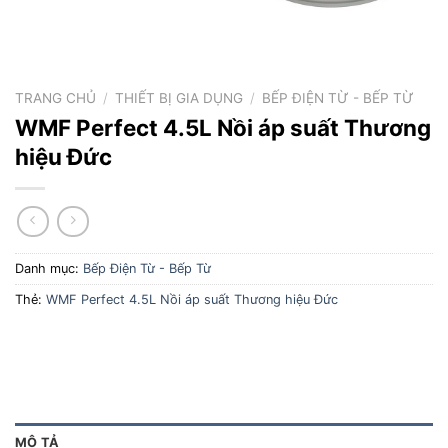
TRANG CHỦ
/
THIẾT BỊ GIA DỤNG
/
BẾP ĐIỆN TỪ - BẾP TỪ
WMF Perfect 4.5L Nồi áp suất Thương
hiệu Đức
Danh mục:
Bếp Điện Từ - Bếp Từ
Thẻ:
WMF Perfect 4.5L Nồi áp suất Thương hiệu Đức
MÔ TẢ