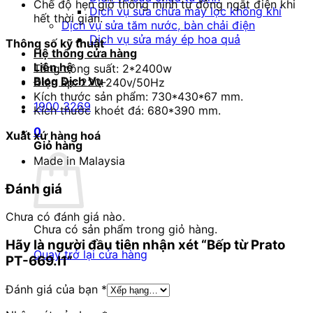
Chế độ hẹn giờ thông minh tự động ngắt điện khi
Dịch vụ sửa chữa máy lọc không khí
hết thời gian.
Dịch vụ sửa tăm nước, bàn chải điện
Dịch vụ sửa máy ép hoa quả
Thông số kỹ thuật
Hệ thống cửa hàng
Liên hệ
Tổng công suất: 2*2400w
Blog Dịch Vụ
Điện áp: 220-240v/50Hz
Kích thước sản phẩm: 730*430*67 mm.
1900 3269
Kích thước khoét đá: 680*390 mm.
0
Xuất xứ hàng hoá
Giỏ hàng
Made in Malaysia
Đánh giá
Chưa có đánh giá nào.
Chưa có sản phẩm trong giỏ hàng.
Hãy là người đầu tiên nhận xét “Bếp từ Prato
Quay trở lại cửa hàng
PT-669.I1”
Đánh giá của bạn
*