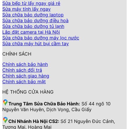
Sửa bếp từ lấy ngay giá rẻ
Sửa máy tính lấy ngay
Sửa chữa bảo dưỡng laptop
Sửa chữa bảo dưỡng điều hoà
Sửa chữa bảo dưỡng tủ lạnh
Lắp đặt camera tại Hà Nội
Sửa chữa bảo dưỡng máy lọc nước
Sửa chữa máy hút bụi cầm tay
CHÍNH SÁCH
Chính sách bảo hành
Chính sách đổi trả
Chính sách giao hàng
Chính sách bảo mật
HỆ THỐNG CỬA HÀNG
Trung Tâm Sửa Chữa Bảo Hành:
Số 44 ngõ 10
Nguyễn Văn Huyên, Dịch Vọng, Cầu Giấy
Chi Nhánh Hà Nội CS2:
Số 21 Nguyễn Đức Cảnh,
Tương Mai, Hoàng Mai