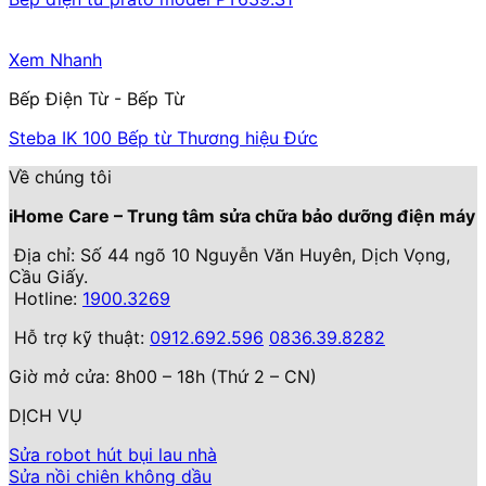
Xem Nhanh
Bếp Điện Từ - Bếp Từ
Steba IK 100 Bếp từ Thương hiệu Đức
Về chúng tôi
iHome Care – Trung tâm sửa chữa bảo dưỡng điện máy
Địa chỉ: Số 44 ngõ 10 Nguyễn Văn Huyên, Dịch Vọng,
Cầu Giấy.
Hotline:
1900.3269
Hỗ trợ kỹ thuật:
0912.692.596
0836.39.8282
Giờ mở cửa: 8h00 – 18h (Thứ 2 – CN)
DỊCH VỤ
Sửa robot hút bụi lau nhà
Sửa nồi chiên không dầu