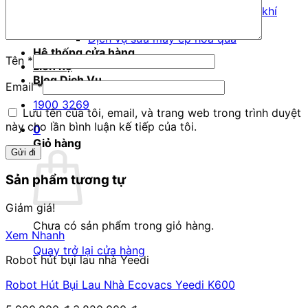
Dịch vụ sửa chữa máy lọc không khí
Dịch vụ sửa tăm nước, bàn chải điện
Dịch vụ sửa máy ép hoa quả
Hệ thống cửa hàng
Tên
*
Liên hệ
Blog Dịch Vụ
Email
*
1900 3269
Lưu tên của tôi, email, và trang web trong trình duyệt
này cho lần bình luận kế tiếp của tôi.
0
Giỏ hàng
Sản phẩm tương tự
Giảm giá!
Chưa có sản phẩm trong giỏ hàng.
Xem Nhanh
Quay trở lại cửa hàng
Robot hút bụi lau nhà Yeedi
Robot Hút Bụi Lau Nhà Ecovacs Yeedi K600