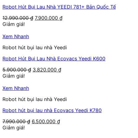
Robot Hút Bụi Lau Nhà YEEDI 781+ Bản Quốc Tế
Giá
Giá
12.990.000
₫
7.900.000
₫
gốc
hiện
Giảm giá!
là:
tại
12.990.000 ₫.
là:
Xem Nhanh
7.900.000 ₫.
Robot hút bụi lau nhà Yeedi
Robot Hút Bụi Lau Nhà Ecovacs Yeedi K600
Giá
Giá
5.900.000
₫
3.820.000
₫
gốc
hiện
Giảm giá!
là:
tại
5.900.000 ₫.
là:
Xem Nhanh
3.820.000 ₫.
Robot hút bụi lau nhà Yeedi
Robot hút bụi lau nhà Ecovacs Yeedi K780
Giá
Giá
7.990.000
₫
6.500.000
₫
gốc
hiện
Giảm giá!
là:
tại