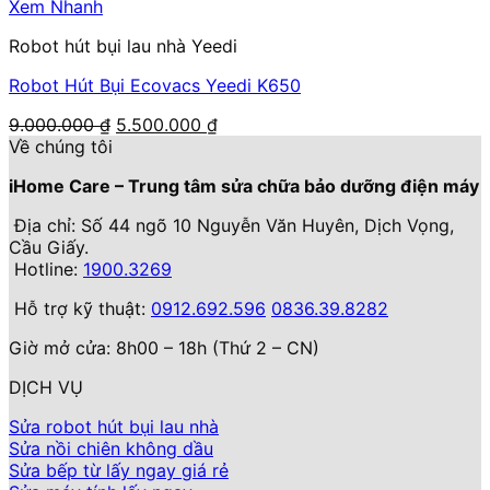
7.990.000 ₫.
là:
Xem Nhanh
6.500.000 ₫.
Robot hút bụi lau nhà Yeedi
Robot Hút Bụi Ecovacs Yeedi K650
Giá
Giá
9.000.000
₫
5.500.000
₫
gốc
hiện
Về chúng tôi
là:
tại
iHome Care – Trung tâm sửa chữa bảo dưỡng điện máy
9.000.000 ₫.
là:
5.500.000 ₫.
Địa chỉ: Số 44 ngõ 10 Nguyễn Văn Huyên, Dịch Vọng,
Cầu Giấy.
Hotline:
1900.3269
Hỗ trợ kỹ thuật:
0912.692.596
0836.39.8282
Giờ mở cửa: 8h00 – 18h (Thứ 2 – CN)
DỊCH VỤ
Sửa robot hút bụi lau nhà
Sửa nồi chiên không dầu
Sửa bếp từ lấy ngay giá rẻ