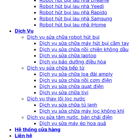
Robot hút bụi lau nhà Dreame
Robot hút bụi lau nhà Yeedi
Robot hút bụi lau nhà Rapido
Robot hút bụi lau nhà Samsung
Robot hút bụi lau nhà iHome
Dịch Vụ
Dịch vụ sửa chữa robot hút bụi
Dịch vụ sửa chữa máy hút bụi cầm tay
Dịch vụ sửa chữa nồi chiên không dầu
Dịch vụ sửa chữa laptop
Dịch vụ bảo dưỡng điều hòa
Dịch vụ sửa chữa bếp từ
Dịch vụ sửa chữa loa đài amply
Dịch vụ sửa chữa nồi cơm điện
Dịch vụ sửa chữa quạt điện
Dịch vụ sửa chữa tivi
Dịch vụ thay lõi lọc nước
Dịch vụ sửa chữa tủ lạnh
Dịch vụ sửa chữa máy lọc không khí
Dịch vụ sửa tăm nước, bàn chải điện
Dịch vụ sửa máy ép hoa quả
Hệ thống cửa hàng
Liên hệ