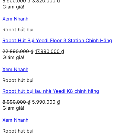
Giá
Giá
5.900.000
₫
3.820.000
₫
gốc
hiện
Giảm giá!
là:
tại
5.900.000 ₫.
là:
Xem Nhanh
3.820.000 ₫.
Robot hút bụi
Robot Hút Bụi Yeedi Floor 3 Station Chính Hãng
Giá
Giá
22.890.000
₫
17.990.000
₫
gốc
hiện
Giảm giá!
là:
tại
22.890.000 ₫.
là:
Xem Nhanh
17.990.000 ₫.
Robot hút bụi
Robot hút bụi lau nhà Yeedi K8 chính hãng
Giá
Giá
8.990.000
₫
5.990.000
₫
gốc
hiện
Giảm giá!
là:
tại
8.990.000 ₫.
là:
Xem Nhanh
5.990.000 ₫.
Robot hút bụi