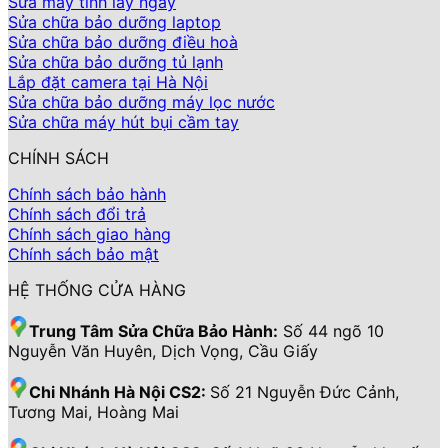
Sửa máy tính lấy ngay
Sửa chữa bảo dưỡng laptop
Sửa chữa bảo dưỡng điều hoà
Sửa chữa bảo dưỡng tủ lạnh
Lắp đặt camera tại Hà Nội
Sửa chữa bảo dưỡng máy lọc nước
Sửa chữa máy hút bụi cầm tay
CHÍNH SÁCH
Chính sách bảo hành
Chính sách đổi trả
Chính sách giao hàng
Chính sách bảo mật
HỆ THỐNG CỬA HÀNG
Trung Tâm Sửa Chữa Bảo Hành:
Số 44 ngõ 10
Nguyễn Văn Huyên, Dịch Vọng, Cầu Giấy
Chi Nhánh Hà Nội CS2:
Số 21 Nguyễn Đức Cảnh,
Tương Mai, Hoàng Mai