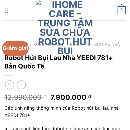
Chuyển
đến
0
nội
dung
TRANG CHỦ
/
ROBOT HÚT BỤI
/
ROBOT HÚT BỤI LAU NHÀ
Giảm giá!
YEEDI
Robot Hút Bụi Lau Nhà YEEDI 781+
Bản Quốc Tế
Giá
Giá
12.990.000
7.900.000
₫
₫
gốc
hiện
Các tính năng thông minh của Robot hút bụi lau nhà
là:
tại
YEEDI 781+
12.990.000 ₫.
là:
7.900.000 
Làm sạch liên tục: Robot sẽ làm sạch các khu vực