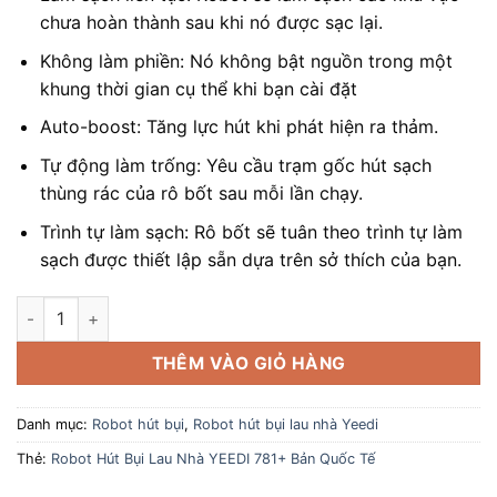
chưa hoàn thành sau khi nó được sạc lại.
Không làm phiền: Nó không bật nguồn trong một
khung thời gian cụ thể khi bạn cài đặt
Auto-boost: Tăng lực hút khi phát hiện ra thảm.
Tự động làm trống: Yêu cầu trạm gốc hút sạch
thùng rác của rô bốt sau mỗi lần chạy.
Trình tự làm sạch: Rô bốt sẽ tuân theo trình tự làm
sạch được thiết lập sẵn dựa trên sở thích của bạn.
Robot Hút Bụi Lau Nhà YEEDI 781+ Bản Quốc Tế số lượng
THÊM VÀO GIỎ HÀNG
Danh mục:
Robot hút bụi
,
Robot hút bụi lau nhà Yeedi
Thẻ:
Robot Hút Bụi Lau Nhà YEEDI 781+ Bản Quốc Tế