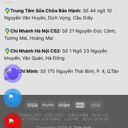
Trung Tâm Sửa Chữa Bảo Hành:
Số 44 ngõ 10
Nguyễn Văn Huyên, Dịch Vọng, Cầu Giấy
Chi Nhánh Hà Nội CS2:
Số 21 Nguyễn Đức Cảnh,
Tương Mai, Hoàng Mai
Chi Nhánh Hà Nội CS3:
Số 1 Ngõ 23 Nguyễn
khuyến, Văn Quán, Hà Đông
Hồ Chí Minh:
Số 175 Nguyễn Thái Bình, P. 4, Q.Tân
Bình.
TRANG CHỦ
GIỚI THIỆU
SẢN PHẨM
DỊCH VỤ
HỆ THỐNG CỬA HÀNG
LIÊN HỆ
BLOG DỊCH VỤ
Copyright 2026 ©
Trần Anh