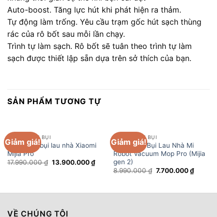
Auto-boost. Tăng lực hút khi phát hiện ra thảm.
Tự động làm trống. Yêu cầu trạm gốc hút sạch thùng
rác của rô bốt sau mỗi lần chạy.
Trình tự làm sạch. Rô bốt sẽ tuân theo trình tự làm
sạch được thiết lập sẵn dựa trên sở thích của bạn.
SẢN PHẨM TƯƠNG TỰ
ROBOT HÚT BỤI
ROBOT HÚT BỤI
Giảm giá!
Giảm giá!
Robot hút bụi lau nhà Xiaomi
Robot Hút Bụi Lau Nhà Mi
Mijia Pro
Robot Vacuum Mop Pro (Mijia
gen 2)
Giá
Giá
17.990.000
₫
13.900.000
₫
gốc
hiện
Giá
Giá
8.990.000
₫
7.700.000
₫
là:
tại
gốc
hiện
17.990.000 ₫.
là:
là:
tại
13.900.000 ₫.
8.990.000 ₫.
là:
7.700.
VỀ CHÚNG TÔI