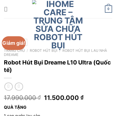
Chuyển
đến
0
nội
dung
Giảm giá!
TRANG CHỦ
/
ROBOT HÚT BỤI
/
ROBOT HÚT BỤI LAU NHÀ
DREAME
Robot Hút Bụi Dreame L10 Ultra (Quốc
tế)
Giá
Giá
17.990.000
11.500.000
₫
₫
gốc
hiện
QUÀ TẶNG
là:
tại
1 can nước lau sàn