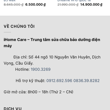
Giá
Giá
Giá
Giá
8.645.000
₫
6.500.000
₫
21.990.000
₫
14.900.000
₫
gốc
hiện
gốc
hiện
là:
tại
là:
tại
8.645.000 ₫.
là:
21.990.000 ₫.
là:
6.500.000 ₫.
14.9
VỀ CHÚNG TÔI
iHome Care – Trung tâm sửa chữa bảo dưỡng điện
máy
Địa chỉ: Số 44 ngõ 10 Nguyễn Văn Huyên, Dịch
Vọng, Cầu Giấy.
Hotline:
1900.3269
Hỗ trợ kỹ thuật:
0912.692.596
0836.39.8282
Giờ mở cửa: 8h00 – 18h (Thứ 2 – CN)
DỊCH VỤ