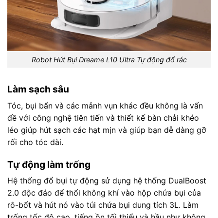
Robot Hút Bụi Dreame L10 Ultra Tự động đổ rác
Làm sạch sâu
Tóc, bụi bẩn và các mảnh vụn khác đều không là vấn
đề với công nghệ tiên tiến và thiết kế bàn chải khéo
léo giúp hút sạch các hạt mịn và giúp bạn dễ dàng gỡ
rối cho tóc dài.
Tự động làm trống
Hệ thống đổ bụi tự động sử dụng hệ thống DualBoost
2.0 độc đáo để thổi không khí vào hộp chứa bụi của
rô-bốt và hút nó vào túi chứa bụi dung tích 3L. Làm
trống tốc độ cao, tiếng ồn tối thiểu và hầu như không