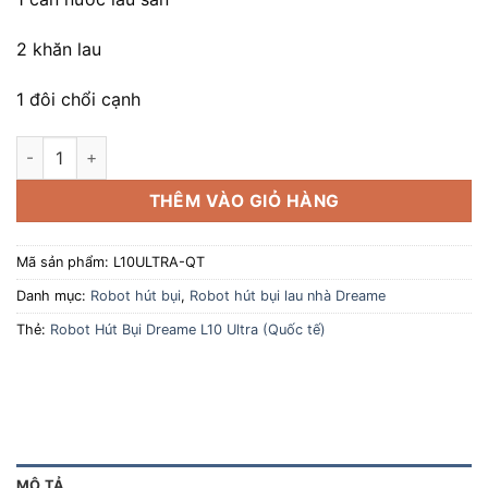
17.990.000 ₫.
là:
11.500.000
2 khăn lau
1 đôi chổi cạnh
Robot Hút Bụi Dreame L10 Ultra (Quốc tế) số lượng
THÊM VÀO GIỎ HÀNG
Mã sản phẩm:
L10ULTRA-QT
Danh mục:
Robot hút bụi
,
Robot hút bụi lau nhà Dreame
Thẻ:
Robot Hút Bụi Dreame L10 Ultra (Quốc tế)
MÔ TẢ