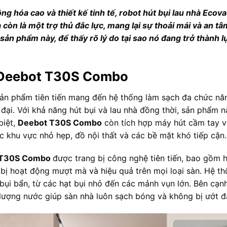
ộng hóa cao và thiết kế tinh tế, robot hút bụi lau nhà E
 còn là một trợ thủ đắc lực, mang lại sự thoải mái và an 
 sản phẩm này, để thấy rõ lý do tại sao nó đang trở thành 
 Deebot T30S Combo
sản phẩm tiên tiến mang đến hệ thống làm sạch đa chức nă
đại. Với khả năng hút bụi và lau nhà đồng thời, sản phẩm nà
biệt,
Deebot T30S Combo
còn tích hợp máy hút cầm tay và
các khu vực nhỏ hẹp, đồ nội thất và các bề mặt khó tiếp cận.
 T30S Combo
được trang bị công nghệ tiên tiến, bao gồm 
 bị hoạt động mượt mà và hiệu quả trên mọi loại sàn. Hệ t
bụi bẩn, từ các hạt bụi nhỏ đến các mảnh vụn lớn. Bên cạnh
 lượng nước giúp sàn nhà luôn sạch bóng và không bị ướt 