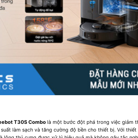
Deebot T30S Combo
là một bước đột phá trong việc giảm th
suất làm sạch và tăng cường độ bền cho thiết bị. Với thiết
à lông thú cưng được xử lý hiệu quả mà không gây tắc ngh