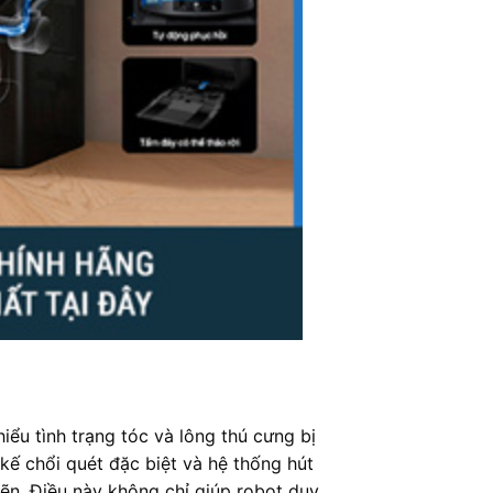
iểu tình trạng tóc và lông thú cưng bị
 kế chổi quét đặc biệt và hệ thống hút
ẽn. Điều này không chỉ giúp robot duy