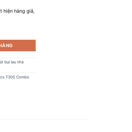
 hiện hàng giả,
cs T30S Combo Chính Hãng số lượng
 HÀNG
t bụi lau nhà
vacs T30S Combo