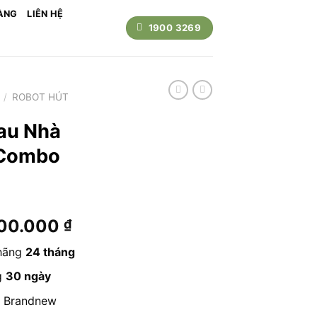
ÀNG
LIÊN HỆ
1900 3269
/
ROBOT HÚT
Lau Nhà
 Combo
Giá
800.000
₫
hiện
 hãng
24 tháng
tại
90.000 ₫.
là:
g
30 ngày
15.800.000 ₫.
Brandnew