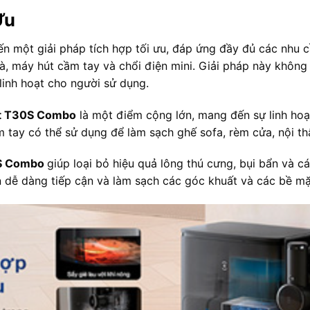
Ưu
 một giải pháp tích hợp tối ưu, đáp ứng đầy đủ các nhu cầ
hà, máy hút cầm tay và chổi điện mini. Giải pháp này không
 linh hoạt cho người sử dụng.
t T30S Combo
là một điểm cộng lớn, mang đến sự linh hoạ
 tay có thể sử dụng để làm sạch ghế sofa, rèm cửa, nội thất 
S Combo
giúp loại bỏ hiệu quả lông thú cưng, bụi bẩn và 
ạn dễ dàng tiếp cận và làm sạch các góc khuất và các bề m