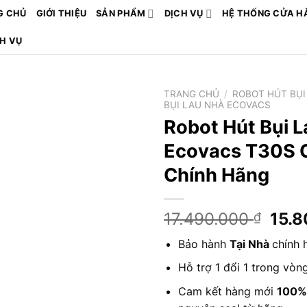
G CHỦ
GIỚI THIỆU
SẢN PHẨM
DỊCH VỤ
HỆ THỐNG CỬA H
CH VỤ
TRANG CHỦ
/
ROBOT HÚT BỤI
BỤI LAU NHÀ ECOVACS
Robot Hút Bụi 
Ecovacs T30S
Chính Hãng
Giá
17.490.000
15.
₫
gốc
Bảo hành
Tại Nhà
chính
là:
17.4
Hỗ trợ 1 đổi 1 trong vòn
Cam kết hàng mới
100%