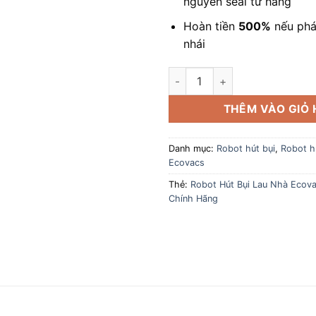
nguyên seal từ hãng
Hoàn tiền
500%
nếu phát
nhái
Robot Hút Bụi Lau Nhà Ecova
THÊM VÀO GIỎ
Danh mục:
Robot hút bụi
,
Robot hú
Ecovacs
Thẻ:
Robot Hút Bụi Lau Nhà Eco
Chính Hãng