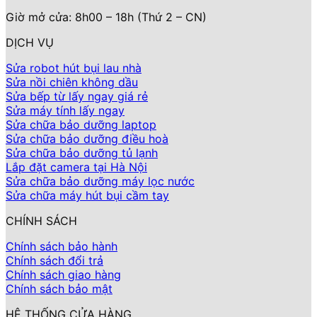
Giờ mở cửa: 8h00 – 18h (Thứ 2 – CN)
DỊCH VỤ
Sửa robot hút bụi lau nhà
Sửa nồi chiên không dầu
Sửa bếp từ lấy ngay giá rẻ
Sửa máy tính lấy ngay
Sửa chữa bảo dưỡng laptop
Sửa chữa bảo dưỡng điều hoà
Sửa chữa bảo dưỡng tủ lạnh
Lắp đặt camera tại Hà Nội
Sửa chữa bảo dưỡng máy lọc nước
Sửa chữa máy hút bụi cầm tay
CHÍNH SÁCH
Chính sách bảo hành
Chính sách đổi trả
Chính sách giao hàng
Chính sách bảo mật
HỆ THỐNG CỬA HÀNG