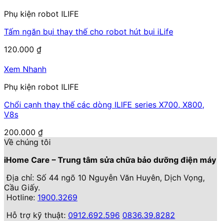
Phụ kiện robot ILIFE
Tấm ngăn bụi thay thế cho robot hút bụi iLife
120.000
₫
Xem Nhanh
Phụ kiện robot ILIFE
Chổi cạnh thay thế các dòng ILIFE series X700, X800,
V8s
200.000
₫
Về chúng tôi
iHome Care – Trung tâm sửa chữa bảo dưỡng điện máy
Địa chỉ: Số 44 ngõ 10 Nguyễn Văn Huyên, Dịch Vọng,
Cầu Giấy.
Hotline:
1900.3269
Hỗ trợ kỹ thuật:
0912.692.596
0836.39.8282