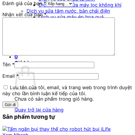
Đánh giá của bạn
*
Dịch vụ sửa chữa máy lọc không khí
Dịch vụ sửa tăm nước, bàn chải điện
Nhận xét của bạn
*
Dịch vụ sửa máy ép hoa quả
Hệ thống cửa hàng
Liên hệ
Blog Dịch Vụ
1900 3269
0
Giỏ hàng
Tên
*
Email
*
Lưu tên của tôi, email, và trang web trong trình duyệt
này cho lần bình luận kế tiếp của tôi.
Chưa có sản phẩm trong giỏ hàng.
Quay trở lại cửa hàng
Sản phẩm tương tự