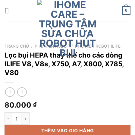
Chuyển
đến
0
nội
dung
TRANG CHỦ
/
PHỤ KIỆN ROBOT
/
PHỤ KIỆN ROBOT ILIFE
Lọc bụi HEPA thay thế cho các dòng
ILIFE V8, V8s, X750, A7, X800, X785,
V80
80.000
₫
Lọc bụi HEPA thay thế cho các dòng ILIFE V8, V8s, X750, A7,
THÊM VÀO GIỎ HÀNG