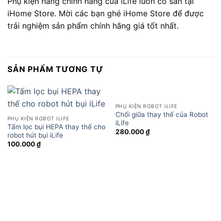
Phụ kiện hàng chính hãng của iLife luôn có sẵn tại
iHome Store. Mời các bạn ghé iHome Store để được
trải nghiệm sản phẩm chính hãng giá tốt nhất.
SẢN PHẨM TƯƠNG TỰ
PHỤ KIỆN ROBOT ILIFE
Chổi giữa thay thế của Robot
PHỤ KIỆN ROBOT ILIFE
iLife
Tấm lọc bụi HEPA thay thế cho
280.000
₫
robot hút bụi iLife
100.000
₫