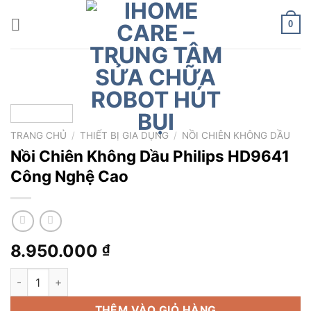
Chuyển
đến
0
nội
dung
TRANG CHỦ
/
THIẾT BỊ GIA DỤNG
/
NỒI CHIÊN KHÔNG DẦU
Nồi Chiên Không Dầu Philips HD9641
Công Nghệ Cao
8.950.000
₫
Nồi Chiên Không Dầu Philips HD9641 Công Nghệ Cao số lượn
THÊM VÀO GIỎ HÀNG