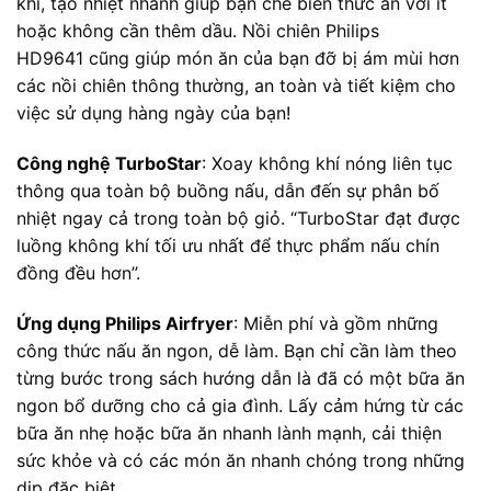
khí, tạo nhiệt nhanh giúp bạn chế biến thức ăn với ít
hoặc không cần thêm dầu. Nồi chiên Philips
HD9641 cũng giúp món ăn của bạn đỡ bị ám mùi hơn
các nồi chiên thông thường, an toàn và tiết kiệm cho
việc sử dụng hàng ngày của bạn!
Công nghệ TurboStar
: Xoay không khí nóng liên tục
thông qua toàn bộ buồng nấu, dẫn đến sự phân bố
nhiệt ngay cả trong toàn bộ giỏ. “TurboStar đạt được
luồng không khí tối ưu nhất để thực phẩm nấu chín
đồng đều hơn”.
Ứng dụng Philips Airfryer
: Miễn phí và gồm những
công thức nấu ăn ngon, dễ làm. Bạn chỉ cần làm theo
từng bước trong sách hướng dẫn là đã có một bữa ăn
ngon bổ dưỡng cho cả gia đình. Lấy cảm hứng từ các
bữa ăn nhẹ hoặc bữa ăn nhanh lành mạnh, cải thiện
sức khỏe và có các món ăn nhanh chóng trong những
dịp đặc biệt.