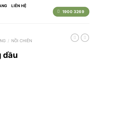
ÀNG
LIÊN HỆ
1900 3269
ỤNG
/
NỒI CHIÊN
g dầu