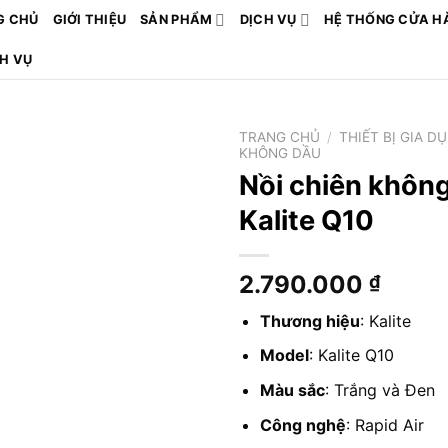
G CHỦ
GIỚI THIỆU
SẢN PHẨM
DỊCH VỤ
HỆ THỐNG CỬA H
CH VỤ
TRANG CHỦ
/
THIẾT BỊ GIA D
KHÔNG DẦU
Nồi chiên khôn
Kalite Q10
2.790.000
₫
Thương hiệu
: Kalite
Model
: Kalite Q10
Màu sắc
: Trắng và Đen
Công nghệ
: Rapid Air