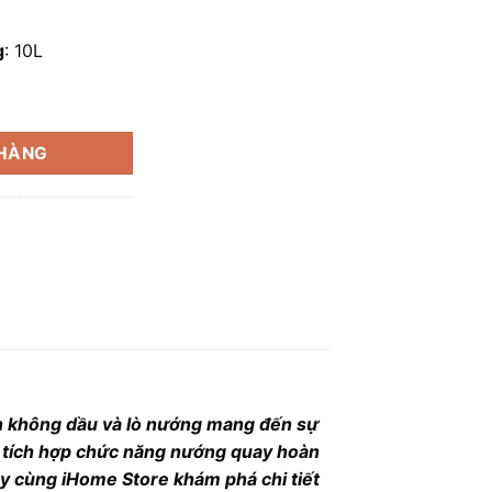
g
: 10L
0 số lượng
 HÀNG
ên không dầu và lò nướng mang đến sự
n, tích hợp chức năng nướng quay hoàn
ãy cùng iHome Store khám phá chi tiết