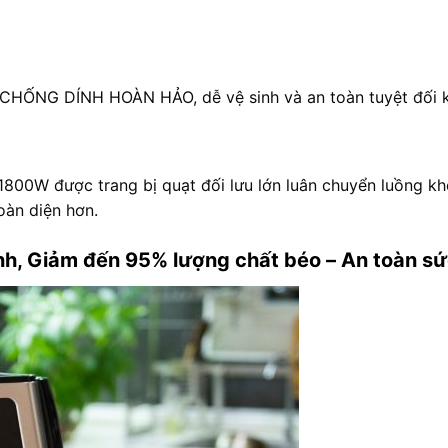
u CHỐNG DÍNH HOÀN HẢO, dễ vệ sinh và an toàn tuyệt đối k
n 1800W được trang bị quạt đối lưu lớn luân chuyển luồng kh
oàn diện hơn.
inh, Giảm đến 95% lượng chất béo – An toàn s