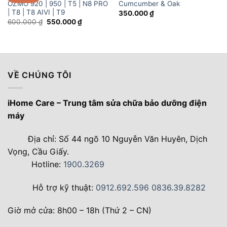
OZMO 920 | 950 | T5 | N8 PRO
Cumcumber & Oak
| T8 | T8 AIVI | T9
350.000
₫
Giá
Giá
600.000
₫
550.000
₫
gốc
hiện
là:
tại
600.000 ₫.
là:
550.000 ₫.
VỀ CHÚNG TÔI
iHome Care – Trung tâm sửa chữa bảo dưỡng điện
máy
Địa chỉ: Số 44 ngõ 10 Nguyễn Văn Huyên, Dịch
Vọng, Cầu Giấy.
Hotline:
1900.3269
Hỗ trợ kỹ thuật:
0912.692.596
0836.39.8282
Giờ mở cửa: 8h00 – 18h (Thứ 2 – CN)