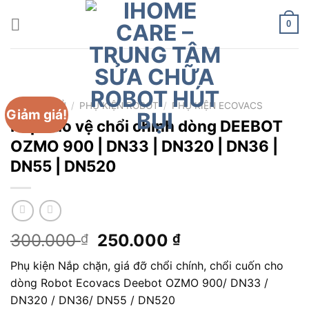
Chuyển
đến
0
nội
dung
TRANG CHỦ
/
PHỤ KIỆN ROBOT
/
PHỤ KIỆN ECOVACS
Giảm giá!
Nắp bảo vệ chổi chính dòng DEEBOT
OZMO 900 | DN33 | DN320 | DN36 |
DN55 | DN520
Giá
Giá
300.000
250.000
₫
₫
gốc
hiện
Phụ kiện Nắp chặn, giá đỡ chổi chính, chổi cuốn cho
là:
tại
dòng Robot Ecovacs Deebot OZMO 900/ DN33 /
300.000 ₫.
là:
DN320 / DN36/ DN55 / DN520
250.000 ₫.