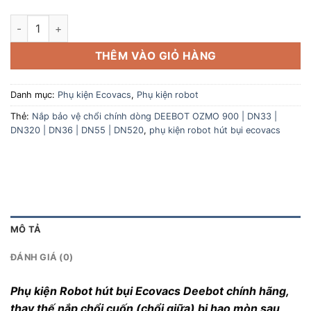
Nắp bảo vệ chổi chính dòng DEEBOT OZMO 900 | DN33 | DN320
THÊM VÀO GIỎ HÀNG
Danh mục:
Phụ kiện Ecovacs
,
Phụ kiện robot
Thẻ:
Nắp bảo vệ chổi chính dòng DEEBOT OZMO 900 | DN33 |
DN320 | DN36 | DN55 | DN520
,
phụ kiện robot hút bụi ecovacs
MÔ TẢ
ĐÁNH GIÁ (0)
Phụ kiện Robot hút bụi Ecovacs Deebot chính hãng,
thay thế nắp chổi cuốn (chổi giữa) bị hao mòn sau