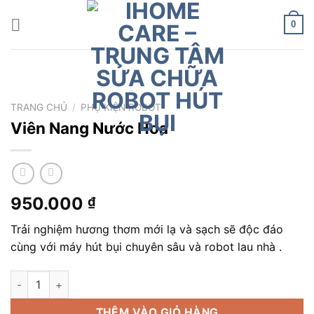
Chuyển
đến
0
nội
dung
TRANG CHỦ
/
PHỤ KIỆN ROBOT
Viên Nang Nước Hoa
950.000
₫
Trải nghiệm hương thơm mới lạ và sạch sẽ độc đáo
cùng với máy hút bụi chuyên sâu và robot lau nhà .
Viên Nang Nước Hoa số lượng
THÊM VÀO GIỎ HÀNG