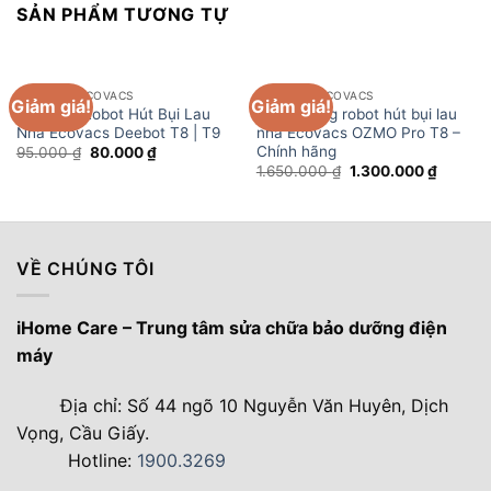
SẢN PHẨM TƯƠNG TỰ
PHỤ KIỆN ECOVACS
PHỤ KIỆN ECOVACS
Giảm giá!
Giảm giá!
Khăn lau Robot Hút Bụi Lau
Đế lau rung robot hút bụi lau
Nhà Ecovacs Deebot T8 | T9
nhà Ecovacs OZMO Pro T8 –
Chính hãng
Giá
Giá
95.000
₫
80.000
₫
gốc
hiện
Giá
Giá
1.650.000
₫
1.300.000
₫
là:
tại
gốc
hiện
95.000 ₫.
là:
là:
tại
80.000 ₫.
1.650.000 ₫.
là:
1.300.0
VỀ CHÚNG TÔI
iHome Care – Trung tâm sửa chữa bảo dưỡng điện
máy
Địa chỉ: Số 44 ngõ 10 Nguyễn Văn Huyên, Dịch
Vọng, Cầu Giấy.
Hotline:
1900.3269