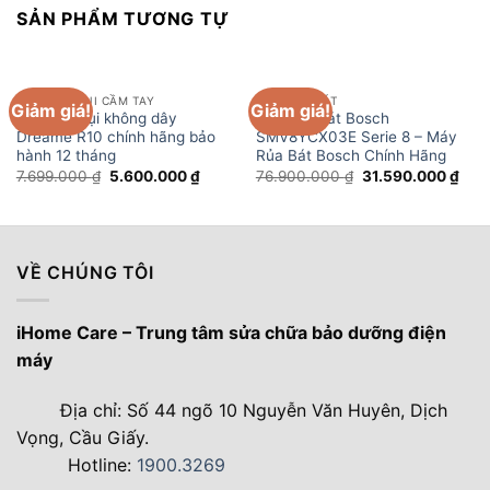
SẢN PHẨM TƯƠNG TỰ
MÁY HÚT BỤI CẦM TAY
MÁY RỬA BÁT
Giảm giá!
Giảm giá!
Máy hút bụi không dây
Máy rửa bát Bosch
Dreame R10 chính hãng bảo
SMV8YCX03E Serie 8 – Máy
hành 12 tháng
Rủa Bát Bosch Chính Hãng
Giá
Giá
Giá
Giá
7.699.000
₫
5.600.000
₫
76.900.000
₫
31.590.000
₫
gốc
hiện
gốc
hiện
là:
tại
là:
tại
7.699.000 ₫.
là:
76.900.000 ₫.
là:
5.600.000 ₫.
31.5
VỀ CHÚNG TÔI
iHome Care – Trung tâm sửa chữa bảo dưỡng điện
máy
Địa chỉ: Số 44 ngõ 10 Nguyễn Văn Huyên, Dịch
Vọng, Cầu Giấy.
Hotline:
1900.3269