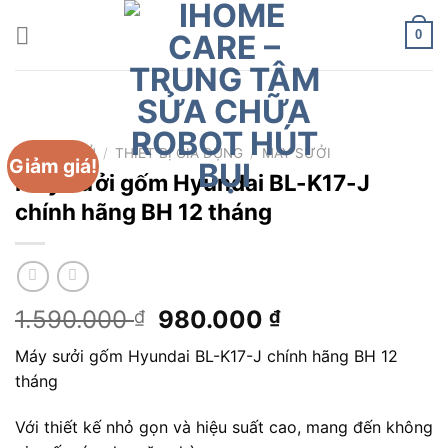
Chuyển
đến
0
nội
dung
TRANG CHỦ
/
THIẾT BỊ GIA DỤNG
/
MÁY SƯỞI
Giảm giá!
Máy sưởi gốm Hyundai BL-K17-J
chính hãng BH 12 tháng
Giá
Giá
1.590.000
980.000
₫
₫
gốc
hiện
Máy sưởi gốm Hyundai BL-K17-J chính hãng BH 12
là:
tại
tháng
1.590.000 ₫.
là:
980.000 ₫.
Với thiết kế nhỏ gọn và hiệu suất cao, mang đến không