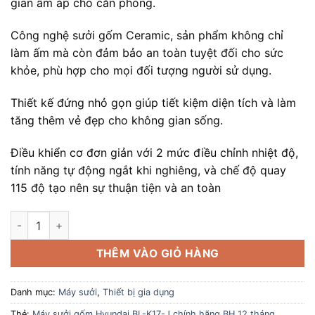
gian ấm áp cho căn phòng.
Công nghệ sưởi gốm Ceramic, sản phẩm không chỉ
làm ấm mà còn đảm bảo an toàn tuyệt đối cho sức
khỏe, phù hợp cho mọi đối tượng người sử dụng.
Thiết kế đứng nhỏ gọn giúp tiết kiệm diện tích và làm
tăng thêm vẻ đẹp cho không gian sống.
Điều khiển cơ đơn giản với 2 mức điều chỉnh nhiệt độ,
tính năng tự động ngắt khi nghiêng, và chế độ quay
115 độ tạo nên sự thuận tiện và an toàn
Máy sưởi gốm Hyundai BL-K17-J chính hãng BH 12 tháng số l
THÊM VÀO GIỎ HÀNG
Danh mục:
Máy sưởi
,
Thiết bị gia dụng
Thẻ:
Máy sưởi gốm Hyundai BL-K17-J chính hãng BH 12 tháng