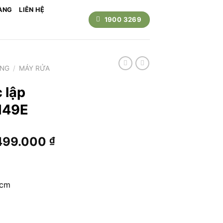
ÀNG
LIÊN HỆ
1900 3269
ỤNG
/
MÁY RỬA
 lập
I49E
Giá
499.000
₫
hiện
tại
000.000 ₫.
là:
 cm
26.499.000 ₫.