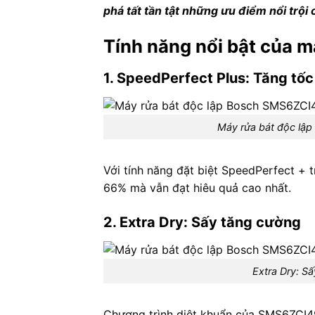
phá tất tần tật những ưu điểm nổi trộ
Tính năng nổi bật của 
1. SpeedPerfect Plus: Tăng tốc
Máy rửa bát độc lậ
Với tính năng đặt biệt SpeedPerfect + t
66% mà vẫn đạt hiêu quả cao nhất.
2. Extra Dry: Sấy tăng cường
Extra Dry: S
Chương trình diệt khuẩn của SMS6ZCI49E