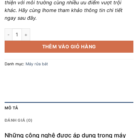
thiện với môi trường cùng nhiều ưu điểm vượt trội
khác. Hãy cùng Ihome tham khảo thông tin chi tiết
ngay sau đây.
Máy rửa bát độc lập BOSCH SMS68TI03E/ Seri 6 số lượng
THÊM VÀO GIỎ HÀNG
Danh mục:
Máy rửa bát
MÔ TẢ
ĐÁNH GIÁ (0)
Những công nghệ được áp dụng trong máy