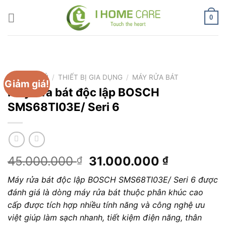
Chuyển
đến
0
nội
dung
TRANG CHỦ
/
THIẾT BỊ GIA DỤNG
/
MÁY RỬA BÁT
Giảm giá!
Máy rửa bát độc lập BOSCH
SMS68TI03E/ Seri 6
Giá
Giá
45.000.000
31.000.000
₫
₫
gốc
hiện
Máy rửa bát độc lập BOSCH SMS68TI03E/ Seri 6 được
là:
tại
đánh giá là dòng máy rửa bát thuộc phân khúc cao
45.000.000 ₫.
là:
cấp được tích hợp nhiều tính năng và công nghệ ưu
31.000.0
việt giúp làm sạch nhanh, tiết kiệm điện năng, thân