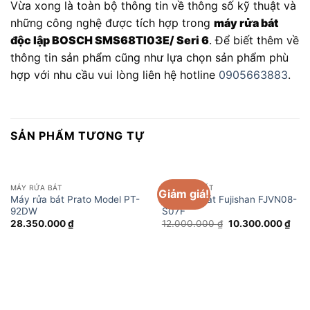
Vừa xong là toàn bộ thông tin về thông số kỹ thuật và
những công nghệ được tích hợp trong
máy rửa bát
độc lập BOSCH SMS68TI03E/ Seri 6
. Để biết thêm về
thông tin sản phẩm cũng như lựa chọn sản phẩm phù
hợp với nhu cầu vui lòng liên hệ hotline
0905663883
.
SẢN PHẨM TƯƠNG TỰ
MÁY RỬA BÁT
MÁY RỬA BÁT
Giảm giá!
Máy rửa bát Prato Model PT-
Máy rửa bát Fujishan FJVN08-
92DW
S07F
Giá
Giá
28.350.000
₫
12.000.000
₫
10.300.000
₫
gốc
hiện
là:
tại
12.000.000 ₫.
là:
10.3