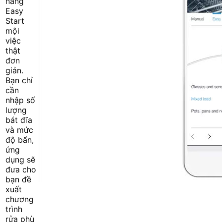
năng
Easy
Start
mội
việc
thật
đơn
giản.
Bạn chỉ
cần
nhập số
lượng
bát đĩa
và mức
độ bẩn,
ứng
dụng sẽ
đưa cho
bạn đề
xuất
chương
trình
rửa phù