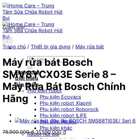
Chuyển
đến
nội
dung
Giảm giá!
Trang chủ
/
Thiết bị gia dụng
/
Máy rửa bát
Tìm
Máy rửa bát Bosch
kiếm:
SMV8YCX03E Serie 8 –
Trang chủ
Giới thiệu
Máy Rủa Bát Bosch Chính
Sản Phẩm
Phụ kiện robot
Hãng
Phụ kiện Ecovacs
Phụ kiện robot Xiaomi
Phụ kiện robot Roborock
Phụ kiện robot ILIFE
Phụ kiện iRobot
Phụ kiện khác
Giá
Giá
76.900.000
₫
31.590.000
₫
Robot hút bụi
gốc
hiện