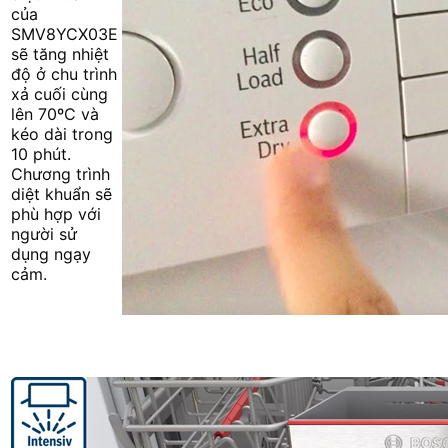
của
SMV8YCX03E
sẽ tăng nhiệt
độ ở chu trình
xả cuối cùng
lên 70ºC và
kéo dài trong
10 phút.
Chương trình
diệt khuẩn sẽ
phù hợp với
người sử
dụng ngạy
cảm.