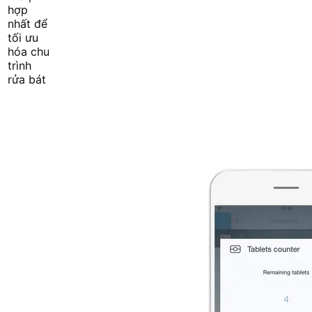
hợp
nhất để
tối ưu
hóa chu
trình
rửa bát