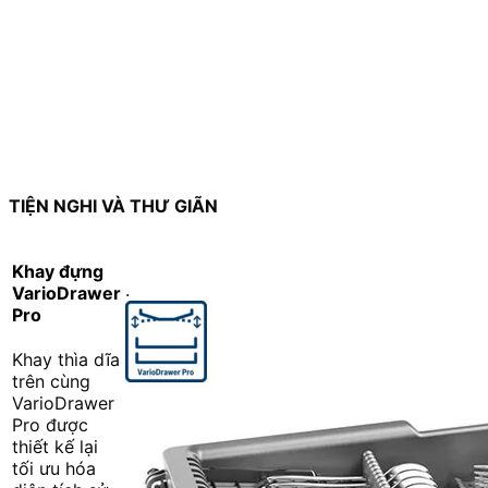
TIỆN NGHI VÀ THƯ GIÃN
Khay đựng
.
VarioDrawer
Pro
Khay thìa dĩa
trên cùng
VarioDrawer
Pro được
thiết kế lại
tối ưu hóa