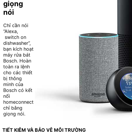
giọng
nói
Chỉ cần nói
“Alexa,
switch on
dishwasher”,
bạn kích hoạt
máy rửa bát
Bosch. Hoàn
toàn ra lệnh
cho các thiết
bị thông
minh của
Bosch có kết
nối
homeconnect
chỉ bằng
giọng nói.
TIẾT KIỆM VÀ BẢO VỆ MÔI TRƯỜNG