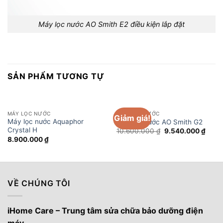
Máy lọc nước AO Smith E2 điều kiện lắp đặt
SẢN PHẨM TƯƠNG TỰ
MÁY LỌC NƯỚC
MÁY LỌC NƯỚC
Giảm giá!
Máy lọc nước Aquaphor
Máy lọc nước AO Smith G2
Crystal H
Giá
Giá
10.600.000
₫
9.540.000
₫
gốc
hiện
8.900.000
₫
là:
tại
10.600.000 ₫.
là:
9.540
VỀ CHÚNG TÔI
iHome Care – Trung tâm sửa chữa bảo dưỡng điện
máy