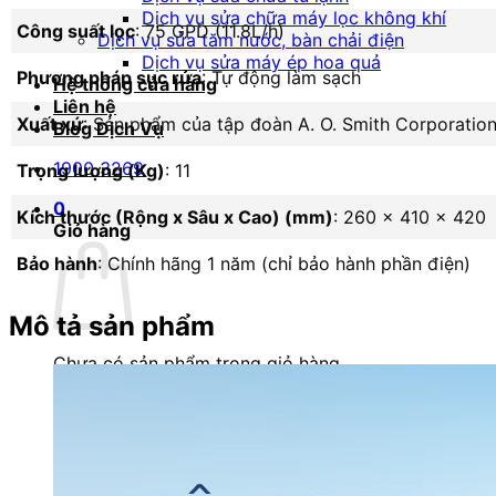
Dịch vụ sửa chữa máy lọc không khí
Công suất lọc
: 75 GPD (11.8L/h)
Dịch vụ sửa tăm nước, bàn chải điện
Dịch vụ sửa máy ép hoa quả
Phương pháp sục rửa
: Tự động làm sạch
Hệ thống cửa hàng
Liên hệ
Xuất xứ
: Sản phẩm của tập đoàn A. O. Smith Corporation
Blog Dịch Vụ
1900 3269
Trọng lượng (Kg)
: 11
0
Kích thước (Rộng x Sâu x Cao) (mm)
: 260 x 410 x 420
Giỏ hàng
Bảo hành
: Chính hãng 1 năm (chỉ bảo hành phần điện)
Mô tả sản phẩm
Chưa có sản phẩm trong giỏ hàng.
Quay trở lại cửa hàng