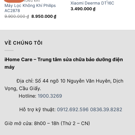
MÁY LỌC KHÔNG KHÍ
Xiaomi Deerma DT16C
Máy Lọc Không Khí Philips
3.490.000
₫
AC2878
Giá
Giá
9.900.000
₫
8.950.000
₫
gốc
hiện
là:
tại
9.900.000 ₫.
là:
8.950.000 ₫.
VỀ CHÚNG TÔI
iHome Care – Trung tâm sửa chữa bảo dưỡng điện
máy
Địa chỉ: Số 44 ngõ 10 Nguyễn Văn Huyên, Dịch
Vọng, Cầu Giấy.
Hotline:
1900.3269
Hỗ trợ kỹ thuật:
0912.692.596
0836.39.8282
Giờ mở cửa: 8h00 – 18h (Thứ 2 – CN)