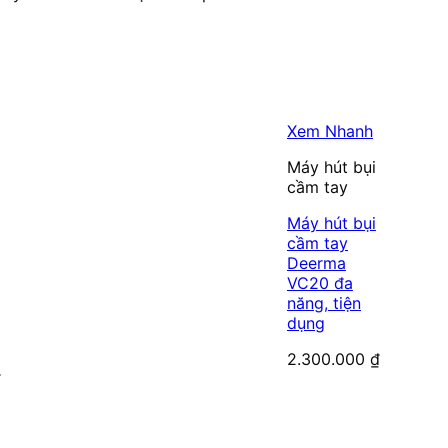
Xem Nhanh
Máy hút bụi
cầm tay
Máy hút bụi
cầm tay
Deerma
VC20 đa
năng, tiện
dụng
2.300.000
₫
Giá
₫
hiện
tại
.
là: