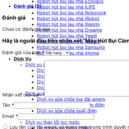
Dây
Robot hút bụi lau nhà Ecovacs
Đánh giá (0)
Easine
Robot hút bụi lau nhà ILIFE
ILife
Robot hút bụi lau nhà Roborock
Đánh giá
H55
Robot hút bụi lau nhà iRobot
số
Robot hút bụi lau nhà Xiaomi
Chưa có đánh giá nào.
lượng
Robot hút bụi lau nhà Dreame
Robot hút bụi lau nhà Yeedi
Hãy là người đầu tiên nhận xét “Máy Hút Bụi Cầ
Robot hút bụi lau nhà Rapido
Robot hút bụi lau nhà Samsung
Đánh giá của bạn
*
Robot hút bụi lau nhà iHome
Dịch Vụ
Dịch vụ sửa chữa robot hút bụi
Dịch vụ sửa chữa máy hút bụi cầm tay
Dịch vụ sửa chữa nồi chiên không dầu
Dịch vụ sửa chữa laptop
Dịch vụ bảo dưỡng điều hòa
Dịch vụ sửa chữa bếp từ
Nhận xét của bạn
*
Dịch vụ sửa chữa loa đài amply
Dịch vụ sửa chữa nồi cơm điện
Tên
*
Dịch vụ sửa chữa quạt điện
Email
*
Dịch vụ sửa chữa tivi
Dịch vụ thay lõi lọc nước
Lưu tên của tôi, email, và trang web trong trình duyệt n
Dịch vụ sửa chữa tủ lạnh