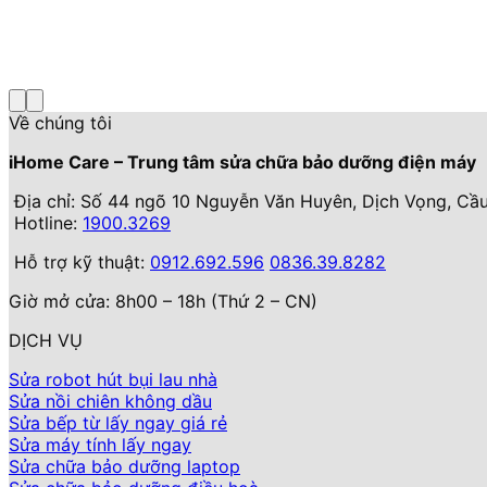
Về chúng tôi
iHome Care – Trung tâm sửa chữa bảo dưỡng điện máy
Địa chỉ: Số 44 ngõ 10 Nguyễn Văn Huyên, Dịch Vọng, Cầu
Hotline:
1900.3269
Hỗ trợ kỹ thuật:
0912.692.596
0836.39.8282
Giờ mở cửa: 8h00 – 18h (Thứ 2 – CN)
DỊCH VỤ
Sửa robot hút bụi lau nhà
Sửa nồi chiên không dầu
Sửa bếp từ lấy ngay giá rẻ
Sửa máy tính lấy ngay
Sửa chữa bảo dưỡng laptop