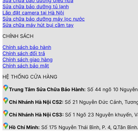
Sửa chữa bảo dưỡng điều hoà
Sửa chữa bảo dưỡng tủ lạnh
Lắp đặt camera tại Hà Nội
Sửa chữa bảo dưỡng máy lọc nước
Sửa chữa máy hút bụi cầm tay
CHÍNH SÁCH
Chính sách bảo hành
Chính sách đổi trả
Chính sách giao hàng
Chính sách bảo mật
HỆ THỐNG CỬA HÀNG
Trung Tâm Sửa Chữa Bảo Hành:
Số 44 ngõ 10 Nguyễn 
Chi Nhánh Hà Nội CS2:
Số 21 Nguyễn Đức Cảnh, Tương
Chi Nhánh Hà Nội CS3:
Số 1 Ngõ 23 Nguyễn khuyến, 
Hồ Chí Minh:
Số 175 Nguyễn Thái Bình, P. 4, Q.Tân Bình