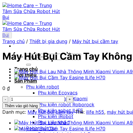
Chuyển
đến
nội
dung
Trang chủ
/
Thiết bị gia dụng
/
Máy hút bụi cầm tay
Máy Hút Bụi Cầm Tay Không 
Tìm
kiếm:
Trang chủ
Giới thiệu
Sản Phẩm
Phụ kiện robot
0
₫
Phụ kiện Ecovacs
Máy
Phụ kiện robot Xiaomi
Hút
Phụ kiện robot Roborock
Thêm vào giỏ hàng
Bụi
Phụ kiện robot ILIFE
Danh mục:
Máy hút bụi cầm tay
Thẻ:
ilife h55
,
máy hút bụ
Cầm
Phụ kiện iRobot
Tay
Phụ kiện khác
Không
Robot hút bụi