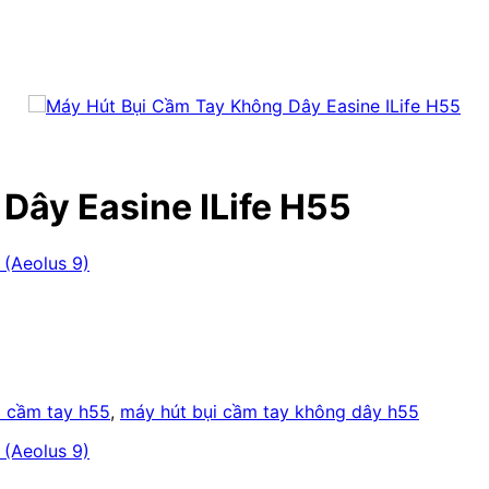
Dây Easine ILife H55
i cầm tay h55
,
máy hút bụi cầm tay không dây h55