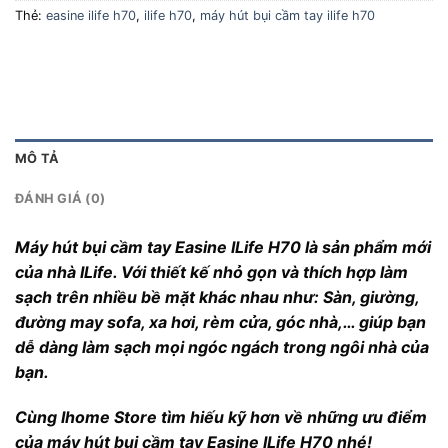
Thẻ:
easine ilife h70
,
ilife h70
,
máy hút bụi cầm tay ilife h70
MÔ TẢ
ĐÁNH GIÁ (0)
Máy hút bụi cầm tay Easine ILife H70 là sản phẩm mới
của nhà ILife. Với thiết kế nhỏ gọn và thích hợp làm
sạch trên nhiều bề mặt khác nhau như: Sàn, giường,
đường may sofa, xa hơi, rèm cửa, góc nhà,… giúp bạn
dễ dàng làm sạch mọi ngóc ngách trong ngôi nhà của
bạn.
Cùng Ihome Store tìm hiếu kỹ hơn về những ưu điểm
của máy hút bụi cầm tay Easine ILife H70 nhé!