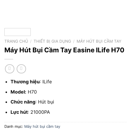
TRANG CHỦ
/
THIẾT BỊ GIA DỤNG
/
MÁY HÚT BỤI CẦM TAY
Máy Hút Bụi Cầm Tay Easine ILife H70
Thương hiệu
: ILife
Model:
H70
Chức năng
: Hút bụi
Lực hút
: 21000PA
Danh mục:
Máy hút bụi cầm tay