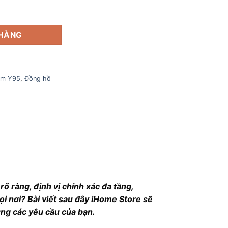
m Y95 chuẩn GPS nghe gọi 2 chiều 4G và Wifi số lượng
 HÀNG
 em Y95
,
Đồng hồ
õ ràng, định vị chính xác đa tầng,
i nơi? Bài viết sau đây iHome Store sẽ
ng các yêu cầu của bạn.