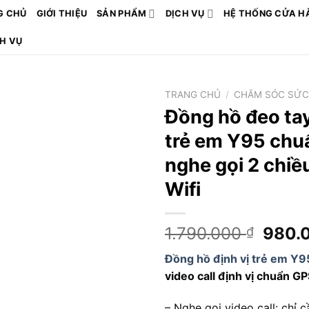
G CHỦ
GIỚI THIỆU
SẢN PHẨM
DỊCH VỤ
HỆ THỐNG CỬA H
CH VỤ
TRANG CHỦ
/
CHĂM SÓC SỨC
Đồng hồ đeo tay
trẻ em Y95 chu
nghe gọi 2 chiề
Wifi
Giá
1.790.000
980.
₫
gốc
Đồng hồ định vị trẻ em Y9
là:
video call định vị chuẩn G
1.790
– Nghe gọi video call: chỉ c