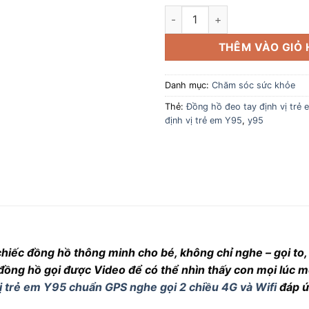
Đồng hồ đeo tay định vị trẻ e
THÊM VÀO GIỎ
Danh mục:
Chăm sóc sức khỏe
Thẻ:
Đồng hồ đeo tay định vị trẻ
định vị trẻ em Y95
,
y95
ếc đồng hồ thông minh cho bé, không chỉ nghe – gọi to, r
ng hồ gọi được Video để có thể nhìn thấy con mọi lúc mọ
ị trẻ em Y95 chuẩn GPS nghe gọi 2 chiều 4G và Wifi
đáp ứ