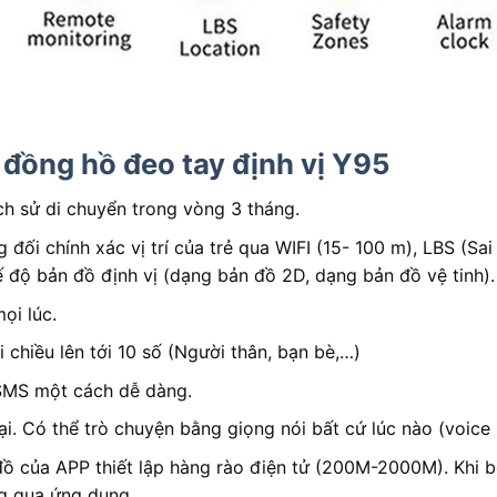
a
đồng hồ đeo tay định vị Y95
lịch sử di chuyển trong vòng 3 tháng.
g đối chính xác vị trí của trẻ qua WIFI (15- 100 m), LBS (Sa
ế độ bản đồ định vị (dạng bản đồ 2D, dạng bản đồ vệ tinh).
ọi lúc.
 chiều lên tới 10 số (Người thân, bạn bè,…)
 SMS một cách dễ dàng.
ại. Có thể trò chuyện bằng giọng nói bất cứ lúc nào (voice
 đồ của APP thiết lập hàng rào điện tử (200M-2000M). Khi b
g qua ứng dụng.