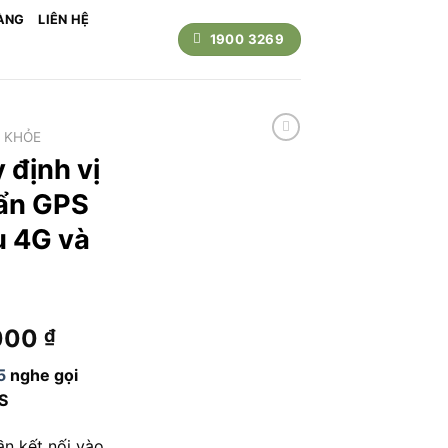
ÀNG
LIÊN HỆ
1900 3269
 KHỎE
 định vị
ẩn GPS
u 4G và
Giá
000
₫
hiện
5
nghe gọi
tại
PS
.000 ₫.
là:
980.000 ₫.
ần kết nối vào