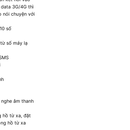
 data 3G/4G thì
o nói chuyện với
 10 số
 từ số máy lạ
 SMS
i
nh
g nghe âm thanh
g hồ từ xa, đặt
ồng hồ từ xa