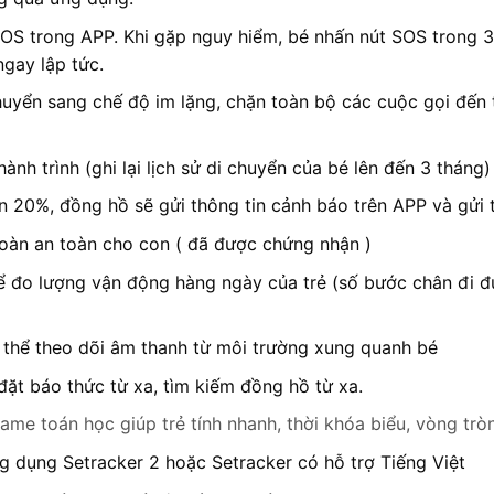
OS trong APP. Khi gặp nguy hiểm, bé nhấn nút SOS trong 3 
gay lập tức.
yển sang chế độ im lặng, chặn toàn bộ các cuộc gọi đến t
hành trình (ghi lại lịch sử di chuyển của bé lên đến 3 tháng)
 20%, đồng hồ sẽ gửi thông tin cảnh báo trên APP và gửi 
 toàn an toàn cho con ( đã được chứng nhận )
 đo lượng vận động hàng ngày của trẻ (số bước chân đi đượ
 thể theo dõi âm thanh từ môi trường xung quanh bé
 đặt báo thức từ xa, tìm kiếm đồng hồ từ xa.
ame toán học giúp trẻ tính nhanh, thời khóa biểu, vòng trò
ứng dụng Setracker 2 hoặc Setracker có hỗ trợ Tiếng Việt