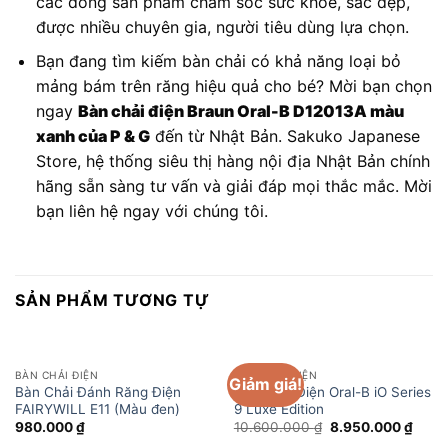
các dòng sản phẩm chăm sóc sức khỏe, sắc đẹp,
được nhiều chuyên gia, người tiêu dùng lựa chọn.
Bạn đang tìm kiếm bàn chải có khả năng loại bỏ
mảng bám trên răng hiệu quả cho bé? Mời bạn chọn
ngay
Bàn chải điện Braun Oral-B D12013A màu
xanh của P & G
đến từ Nhật Bản. Sakuko Japanese
Store, hệ thống siêu thị hàng nội địa Nhật Bản chính
hãng sẵn sàng tư vấn và giải đáp mọi thắc mắc. Mời
bạn liên hệ ngay với chúng tôi.
SẢN PHẨM TƯƠNG TỰ
BÀN CHẢI ĐIỆN
BÀN CHẢI ĐIỆN
Giảm giá!
Bàn Chải Đánh Răng Điện
Bàn Chải Điện Oral-B iO Series
FAIRYWILL E11 (Màu đen)
9 Luxe Edition
Giá
Giá
980.000
₫
10.600.000
₫
8.950.000
₫
gốc
hiện