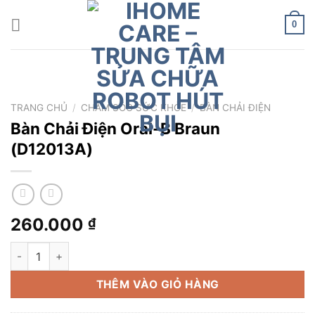
Chuyển
đến
0
nội
dung
TRANG CHỦ
/
CHĂM SÓC SỨC KHỎE
/
BÀN CHẢI ĐIỆN
Bàn Chải Điện Oral-B Braun
(D12013A)
260.000
₫
Bàn Chải Điện Oral-B Braun (D12013A) số lượng
THÊM VÀO GIỎ HÀNG