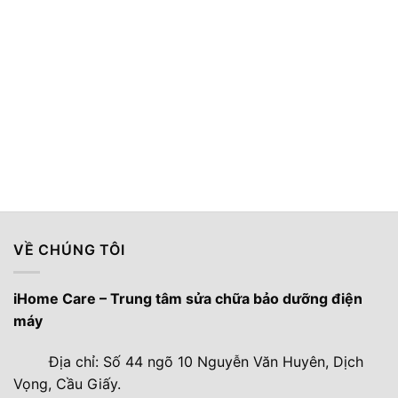
là:
tại
10.600.000 ₫.
là:
8.950
VỀ CHÚNG TÔI
iHome Care – Trung tâm sửa chữa bảo dưỡng điện
máy
Địa chỉ: Số 44 ngõ 10 Nguyễn Văn Huyên, Dịch
Vọng, Cầu Giấy.