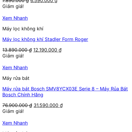
7.890.000
₫
6.590.000
₫
gốc
hiện
Giảm giá!
là:
tại
7.890.000 ₫.
là:
Xem Nhanh
6.590.000 ₫.
Máy lọc không khí
Máy lọc không khí Stadler Form Roger
Giá
Giá
13.890.000
₫
12.190.000
₫
gốc
hiện
Giảm giá!
là:
tại
13.890.000 ₫.
là:
Xem Nhanh
12.190.000 ₫.
Máy rửa bát
Máy rửa bát Bosch SMV8YCX03E Serie 8 – Máy Rủa Bát
Bosch Chính Hãng
Giá
Giá
76.900.000
₫
31.590.000
₫
gốc
hiện
Giảm giá!
là:
tại
76.900.000 ₫.
là:
Xem Nhanh
31.590.000 ₫.