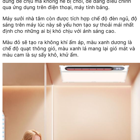
dùng dễ chịu mà không hề bị chói, dễ dàng điều chỉnh
qua ứng dụng trên điện thoại, máy tính bảng.
Máy sưởi nhà tắm còn được tích hợp chế độ đèn ngủ, độ
sáng trên máy lúc này sẽ yếu hơn tạo sự thoải mái nhất
định cho những ai bị khó chịu với ánh sáng cao.
Màu đỏ sẽ tạo ra không khí ấm áp, màu xanh dương là
chế độ quạt thông gió, màu xanh lá mang lại gió mát và
màu cam là sự sấy khô, khử ẩm.