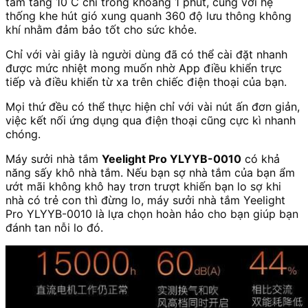
tắm tăng 10˚C chỉ trong khoảng 1 phút, cùng với hệ
thống khe hút gió xung quanh 360 độ lưu thông không
khí nhằm đảm bảo tốt cho sức khỏe.
Chỉ với vài giây là người dùng đã có thể cài đặt nhanh
được mức nhiệt mong muốn nhờ App điều khiển trực
tiếp và điều khiển từ xa trên chiếc điện thoại của bạn.
Mọi thứ đều có thể thực hiện chỉ với vài nút ấn đơn giản,
việc kết nối ứng dụng qua điện thoại cũng cực kì nhanh
chóng.
Máy sưởi nhà tắm
Yeelight Pro YLYYB-0010
có khả
năng sấy khô nhà tắm. Nếu bạn sợ nhà tắm của bạn ẩm
ướt mãi không khô hay trơn trượt khiến bạn lo sợ khi
nhà có trẻ con thì đừng lo, máy sưởi nhà tắm Yeelight
Pro YLYYB-0010 là lựa chọn hoàn hảo cho bạn giúp bạn
đánh tan nỗi lo đó.