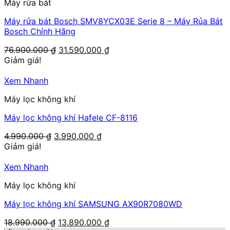
Máy rửa bát
Máy rửa bát Bosch SMV8YCX03E Serie 8 – Máy Rủa Bát
Bosch Chính Hãng
Giá
Giá
76.900.000
₫
31.590.000
₫
gốc
hiện
Giảm giá!
là:
tại
76.900.000 ₫.
là:
Xem Nhanh
31.590.000 ₫.
Máy lọc không khí
Máy lọc không khí Hafele CF-8116
Giá
Giá
4.990.000
₫
3.990.000
₫
gốc
hiện
Giảm giá!
là:
tại
4.990.000 ₫.
là:
Xem Nhanh
3.990.000 ₫.
Máy lọc không khí
Máy lọc không khí SAMSUNG AX90R7080WD
Giá
Giá
18.990.000
₫
13.890.000
₫