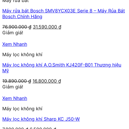
Máy rửa bát
Máy rửa bát Bosch SMV8YCX03E Serie 8 – Máy Rủa Bát
Bosch Chính Hãng
Giá
Giá
76.900.000
₫
31.590.000
₫
gốc
hiện
Giảm giá!
là:
tại
76.900.000 ₫.
là:
Xem Nhanh
31.590.000 ₫.
Máy lọc không khí
Máy lọc không khí A.O.Smith KJ420F-B01 Thương hiệu
Mỹ
Giá
Giá
19.890.000
₫
16.800.000
₫
gốc
hiện
Giảm giá!
là:
tại
19.890.000 ₫.
là:
Xem Nhanh
16.800.000 ₫.
Máy lọc không khí
Máy lọc không khí Sharp KC J50-W
Giá
Giá