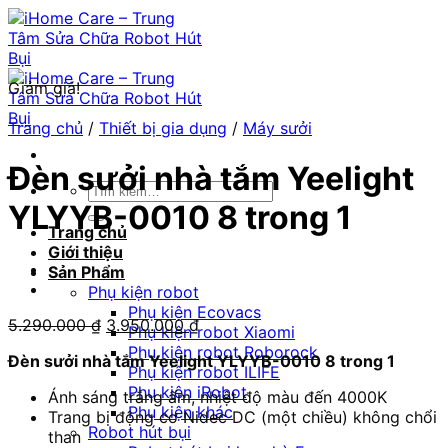
Chuyển
đến
nội
dung
Giảm giá!
Trang chủ
/
Thiết bị gia dụng
/
Máy sưởi
Đèn sưởi nhà tắm Yeelight
Tìm
YLYYB-0010 8 trong 1
kiếm:
Trang chủ
Giới thiệu
Sản Phẩm
Phụ kiện robot
Phụ kiện Ecovacs
Giá
Giá
5.290.000
₫
3.950.000
₫
Phụ kiện robot Xiaomi
gốc
hiện
Phụ kiện robot Roborock
Đèn sưởi nhà tắm Yeelight YLYYB-0010 8 trong 1
là:
tại
Phụ kiện robot ILIFE
5.290.000 ₫.
là:
Phụ kiện iRobot
Ánh sáng trắng ấm, nhiệt độ màu đến 4000K
3.950.000 ₫.
Phụ kiện khác
Trang bị động cơ Nidec DC (một chiều) không chổi
Robot hút bụi
than