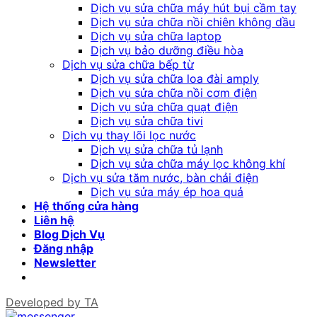
Dịch vụ sửa chữa máy hút bụi cầm tay
Dịch vụ sửa chữa nồi chiên không dầu
Dịch vụ sửa chữa laptop
Dịch vụ bảo dưỡng điều hòa
Dịch vụ sửa chữa bếp từ
Dịch vụ sửa chữa loa đài amply
Dịch vụ sửa chữa nồi cơm điện
Dịch vụ sửa chữa quạt điện
Dịch vụ sửa chữa tivi
Dịch vụ thay lõi lọc nước
Dịch vụ sửa chữa tủ lạnh
Dịch vụ sửa chữa máy lọc không khí
Dịch vụ sửa tăm nước, bàn chải điện
Dịch vụ sửa máy ép hoa quả
Hệ thống cửa hàng
Liên hệ
Blog Dịch Vụ
Đăng nhập
Newsletter
Developed by
TA