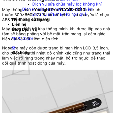
Dịch vụ sửa chữa máy lọc không khí
Dịch vụ sửa tăm nước, bàn chải điện
Máy thông minh
Yeelight Pro YLYYB-0010
có kích
Dịch vụ sửa máy ép hoa quả
thước 300x600x173,5 mm với chất liệu chủ yếu là nhựa
Hệ thống cửa hàng
ABS V2 bền bỉ dễ lắp đặt.
Liên hệ
Máy được thiết kế khá thông minh, khi được lắp vào nhà
Blog Dịch Vụ
tắm sẽ bằng phẳng với bề mặt trần mang lại cảm giác
1900 3269
hiện đại và tiết kiệm diện tích.
0
Ngoài ra máy còn được trang bị màn hình LCD 3,5 inch,
Giỏ hàng
cho phép hiển thị nhiệt độ chính xác cũng như trạng thái
làm việc rõ ràng trong nháy mắt, hỗ trợ người dễ theo
dõi quá trình hoạt động của máy,.
Chưa có sản phẩm trong giỏ hàng.
Quay trở lại cửa hàng