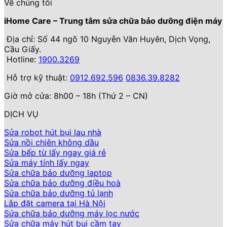
gốc
hiện
Về chúng tôi
là:
tại
iHome Care – Trung tâm sửa chữa bảo dưỡng điện máy
18.990.000 ₫.
là:
13.890.000 ₫.
Địa chỉ: Số 44 ngõ 10 Nguyễn Văn Huyên, Dịch Vọng,
Cầu Giấy.
Hotline:
1900.3269
Hỗ trợ kỹ thuật:
0912.692.596
0836.39.8282
Giờ mở cửa: 8h00 – 18h (Thứ 2 – CN)
DỊCH VỤ
Sửa robot hút bụi lau nhà
Sửa nồi chiên không dầu
Sửa bếp từ lấy ngay giá rẻ
Sửa máy tính lấy ngay
Sửa chữa bảo dưỡng laptop
Sửa chữa bảo dưỡng điều hoà
Sửa chữa bảo dưỡng tủ lạnh
Lắp đặt camera tại Hà Nội
Sửa chữa bảo dưỡng máy lọc nước
Sửa chữa máy hút bụi cầm tay