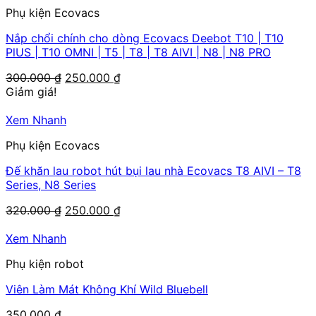
550.000 ₫.
Phụ kiện Ecovacs
Nắp chổi chính cho dòng Ecovacs Deebot T10 | T10
PlUS | T10 OMNI | T5 | T8 | T8 AIVI | N8 | N8 PRO
Giá
Giá
300.000
₫
250.000
₫
gốc
hiện
Giảm giá!
là:
tại
300.000 ₫.
là:
Xem Nhanh
250.000 ₫.
Phụ kiện Ecovacs
Đế khăn lau robot hút bụi lau nhà Ecovacs T8 AIVI – T8
Series, N8 Series
Giá
Giá
320.000
₫
250.000
₫
gốc
hiện
là:
tại
Xem Nhanh
320.000 ₫.
là:
Phụ kiện robot
250.000 ₫.
Viên Làm Mát Không Khí Wild Bluebell
350.000
₫