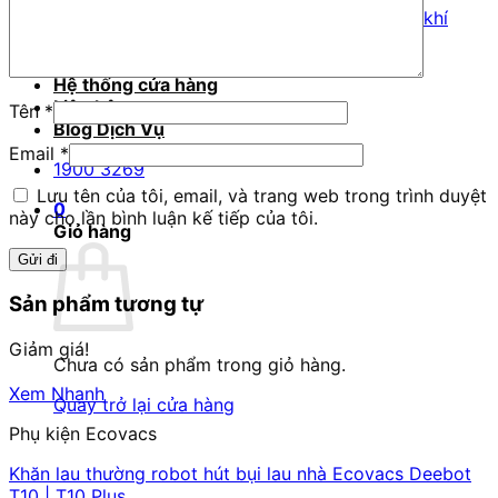
Dịch vụ sửa chữa máy lọc không khí
Dịch vụ sửa tăm nước, bàn chải điện
Dịch vụ sửa máy ép hoa quả
Hệ thống cửa hàng
Liên hệ
Tên
*
Blog Dịch Vụ
Email
*
1900 3269
Lưu tên của tôi, email, và trang web trong trình duyệt
0
này cho lần bình luận kế tiếp của tôi.
Giỏ hàng
Sản phẩm tương tự
Giảm giá!
Chưa có sản phẩm trong giỏ hàng.
Xem Nhanh
Quay trở lại cửa hàng
Phụ kiện Ecovacs
Khăn lau thường robot hút bụi lau nhà Ecovacs Deebot
T10 | T10 Plus