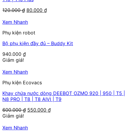
Giá
Giá
120.000
₫
80.000
₫
gốc
hiện
là:
tại
Xem Nhanh
120.000 ₫.
là:
Phụ kiện robot
80.000 ₫.
Bộ phụ kiện đầy đủ – Buddy Kit
940.000
₫
Giảm giá!
Xem Nhanh
Phụ kiện Ecovacs
Khay chứa nước dòng DEEBOT OZMO 920 | 950 | T5 |
N8 PRO | T8 | T8 AIVI | T9
Giá
Giá
600.000
₫
550.000
₫
gốc
hiện
Giảm giá!
là:
tại
600.000 ₫.
là:
Xem Nhanh