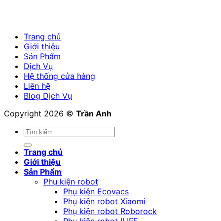
Trang chủ
Giới thiệu
Sản Phẩm
Dịch Vụ
Hệ thống cửa hàng
Liên hệ
Blog Dịch Vụ
Copyright 2026 ©
Trần Anh
Tìm
kiếm:
Trang chủ
Giới thiệu
Sản Phẩm
Phụ kiện robot
Phụ kiện Ecovacs
Phụ kiện robot Xiaomi
Phụ kiện robot Roborock