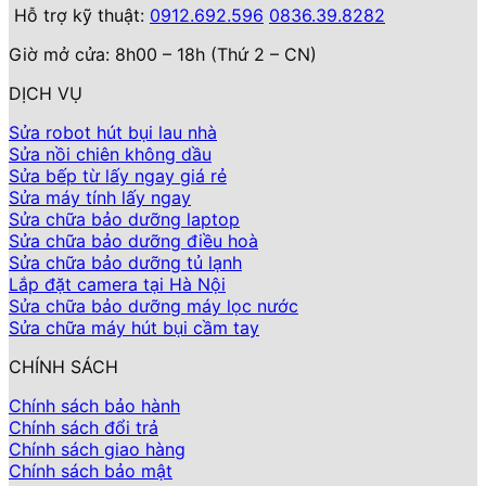
Hỗ trợ kỹ thuật:
0912.692.596
0836.39.8282
Giờ mở cửa: 8h00 – 18h (Thứ 2 – CN)
DỊCH VỤ
Sửa robot hút bụi lau nhà
Sửa nồi chiên không dầu
Sửa bếp từ lấy ngay giá rẻ
Sửa máy tính lấy ngay
Sửa chữa bảo dưỡng laptop
Sửa chữa bảo dưỡng điều hoà
Sửa chữa bảo dưỡng tủ lạnh
Lắp đặt camera tại Hà Nội
Sửa chữa bảo dưỡng máy lọc nước
Sửa chữa máy hút bụi cầm tay
CHÍNH SÁCH
Chính sách bảo hành
Chính sách đổi trả
Chính sách giao hàng
Chính sách bảo mật