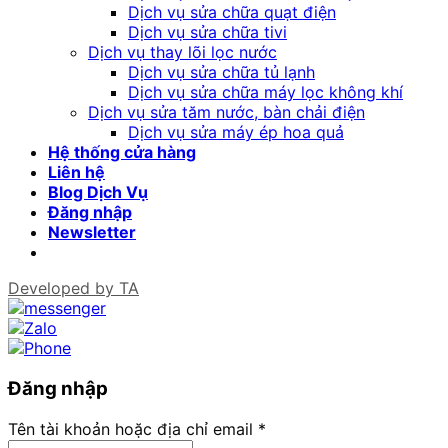
Dịch vụ sửa chữa quạt điện
Dịch vụ sửa chữa tivi
Dịch vụ thay lõi lọc nước
Dịch vụ sửa chữa tủ lạnh
Dịch vụ sửa chữa máy lọc không khí
Dịch vụ sửa tăm nước, bàn chải điện
Dịch vụ sửa máy ép hoa quả
Hệ thống cửa hàng
Liên hệ
Blog Dịch Vụ
Đăng nhập
Newsletter
Developed by
TA
Đăng nhập
Tên tài khoản hoặc địa chỉ email
*