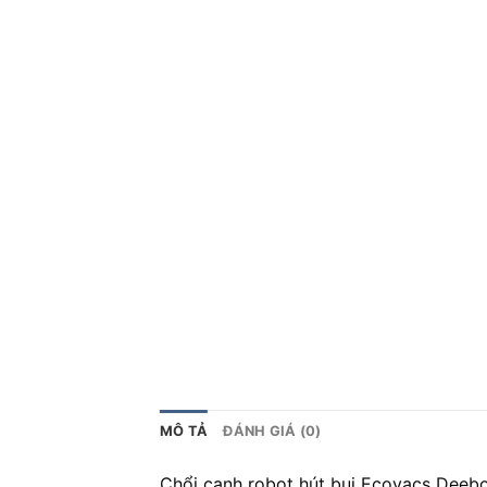
MÔ TẢ
ĐÁNH GIÁ (0)
Chổi cạnh robot hút bụi Ecovacs Deebo