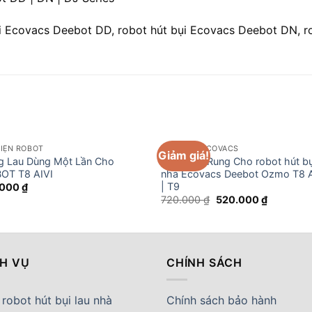
i Ecovacs Deebot DD, robot hút bụi Ecovacs Deebot DN, r
IỆN ROBOT
PHỤ KIỆN ECOVACS
Giảm giá!
g Lau Dùng Một Lần Cho
Khăn Lau Rung Cho robot hút bụ
OT T8 AIVI
nhà Ecovacs Deebot Ozmo T8 A
| T9
.000
₫
Giá
Giá
720.000
₫
520.000
₫
gốc
hiện
là:
tại
720.000 ₫.
là:
520.000 
CH VỤ
CHÍNH SÁCH
robot hút bụi lau nhà
Chính sách bảo hành