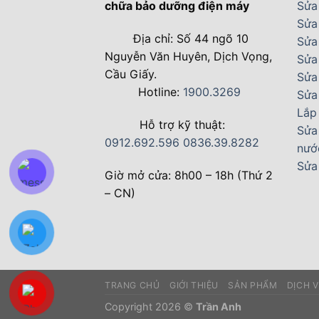
chữa bảo dưỡng điện máy
Sửa
Sửa 
Địa chỉ: Số 44 ngõ 10
Sửa
Nguyễn Văn Huyên, Dịch Vọng,
Sửa
Cầu Giấy.
Sửa
Hotline:
1900.3269
Sửa
Lắp
Hỗ trợ kỹ thuật:
Sửa
0912.692.596
0836.39.8282
nướ
Sửa
Giờ mở cửa: 8h00 – 18h (Thứ 2
– CN)
TRANG CHỦ
GIỚI THIỆU
SẢN PHẨM
DỊCH 
Copyright 2026 ©
Trần Anh