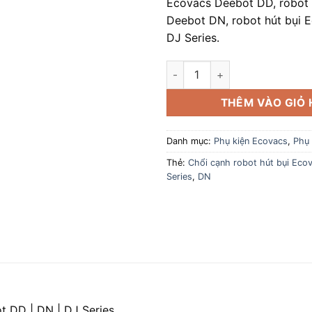
Ecovacs Deebot DD, robot 
Deebot DN, robot hút bụi 
DJ Series.
Chổi cạnh robot hút bụi Ecova
THÊM VÀO GIỎ
Danh mục:
Phụ kiện Ecovacs
,
Phụ 
Thẻ:
Chổi cạnh robot hút bụi Eco
Series
,
DN
t DD | DN | DJ Series