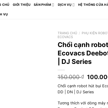
G CHỦ
GIỚI THIỆU
SẢN PHẨM
DỊCH VỤ
HỆ THỐNG CỬA H
CH VỤ
TRANG CHỦ
/
PHỤ KIỆN ROBO
ECOVACS
Chổi cạnh robot
Ecovacs Deebot
| DJ Series
Giá
150.000
100.0
₫
gốc
Chổi cạnh robot hút bụi E
là:
DD | DN | DJ Series
150.00
Tương thích với dòng máy r