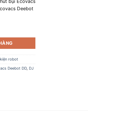
hút bụi Ecovacs
Ecovacs Deebot
cs Deebot DD | DN | DJ Series số lượng
 HÀNG
kiện robot
vacs Deebot DD
,
DJ