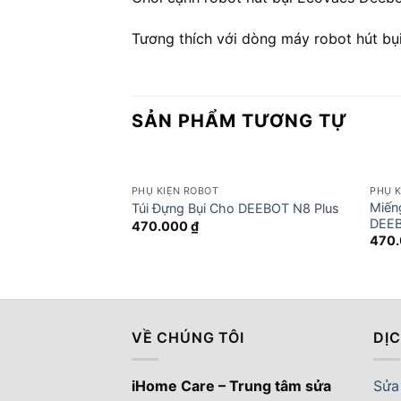
Tương thích với dòng máy robot hút bụ
SẢN PHẨM TƯƠNG TỰ
PHỤ KIỆN ROBOT
PHỤ K
Miến
Túi Đựng Bụi Cho DEEBOT N8 Plus
DEEB
470.000
₫
470
VỀ CHÚNG TÔI
DỊ
iHome Care – Trung tâm sửa
Sửa 