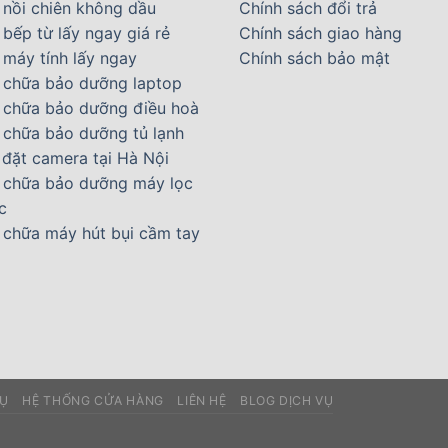
 nồi chiên không dầu
Chính sách đổi trả
bếp từ lấy ngay giá rẻ
Chính sách giao hàng
 máy tính lấy ngay
Chính sách bảo mật
 chữa bảo dưỡng laptop
 chữa bảo dưỡng điều hoà
 chữa bảo dưỡng tủ lạnh
 đặt camera tại Hà Nội
 chữa bảo dưỡng máy lọc
c
 chữa máy hút bụi cầm tay
VỤ
HỆ THỐNG CỬA HÀNG
LIÊN HỆ
BLOG DỊCH VỤ