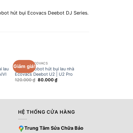
obot hút bụi Ecovacs Deebot DJ Series.
PHỤ KIỆN ECOVACS
PHỤ KIỆN ECOVACS
Giảm giá!
Giảm giá!
i lau
Khăn lau robot hút bụi lau nhà
Đế lau rung robot hú
IVI
Ecovacs Deebot U2 | U2 Pro
Ecovacs OZMO Pro 
hãng
Giá
Giá
120.000
₫
80.000
₫
gốc
hiện
Giá
1.650.000
₫
1.300
là:
tại
gốc
120.000 ₫.
là:
là:
80.000 ₫.
1.650.
₫.
HỆ THỐNG CỬA HÀNG
Trung Tâm Sửa Chữa Bảo