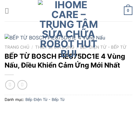
Chuyển
đến
0
nội
dung
TRANG CHỦ
/
THIẾT BỊ GIA DỤNG
/
BẾP ĐIỆN TỪ - BẾP TỪ
BẾP TỪ BOSCH PIE875DC1E 4 Vùng
Nấu, Điều Khiển Cảm Ứng Mới Nhất
Danh mục:
Bếp Điện Từ - Bếp Từ