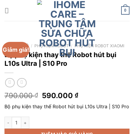
Chuyển
đến
0
nội
dung
TRANG CHỦ
/
PHỤ KIỆN ROBOT
/
PHỤ KIỆN ROBOT XIAOMI
Giảm giá!
Bộ phụ kiện thay thế Robot hút bụi
L10s Ultra | S10 Pro
Giá
Giá
790.000
590.000
₫
₫
gốc
hiện
Bộ phụ kiện thay thế Robot hút bụi L10s Ultra | S10 Pro
là:
tại
790.000 ₫.
là:
Bộ phụ kiện thay thế Robot hút bụi L10s Ultra | S10 Pro số lượ
590.000 ₫.