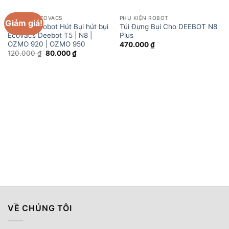
PHỤ KIỆN ECOVACS
PHỤ KIỆN ROBOT
Giảm giá!
Khăn lau Robot Hút Bụi hút bụi
Túi Đựng Bụi Cho DEEBOT N8
Ecovacs Deebot T5 | N8 |
Plus
OZMO 920 | OZMO 950
470.000
₫
Giá
Giá
120.000
₫
80.000
₫
gốc
hiện
là:
tại
120.000 ₫.
là:
80.000 ₫.
VỀ CHÚNG TÔI