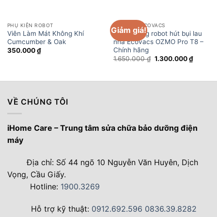
PHỤ KIỆN ROBOT
PHỤ KIỆN ECOVACS
Giảm giá!
Viên Làm Mát Không Khí
Đế lau rung robot hút bụi lau
Cumcumber & Oak
nhà Ecovacs OZMO Pro T8 –
Chính hãng
350.000
₫
Giá
Giá
1.650.000
₫
1.300.000
₫
gốc
hiện
là:
tại
1.650.000 ₫.
là:
1.300.0
VỀ CHÚNG TÔI
iHome Care – Trung tâm sửa chữa bảo dưỡng điện
máy
Địa chỉ: Số 44 ngõ 10 Nguyễn Văn Huyên, Dịch
Vọng, Cầu Giấy.
Hotline:
1900.3269
Hỗ trợ kỹ thuật:
0912.692.596
0836.39.8282