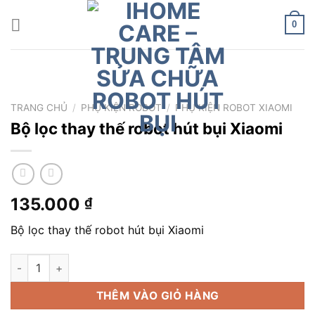
Chuyển
đến
0
nội
dung
TRANG CHỦ
/
PHỤ KIỆN ROBOT
/
PHỤ KIỆN ROBOT XIAOMI
Bộ lọc thay thế robot hút bụi Xiaomi
135.000
₫
Bộ lọc thay thế robot hút bụi Xiaomi
Bộ lọc thay thế robot hút bụi Xiaomi số lượng
THÊM VÀO GIỎ HÀNG