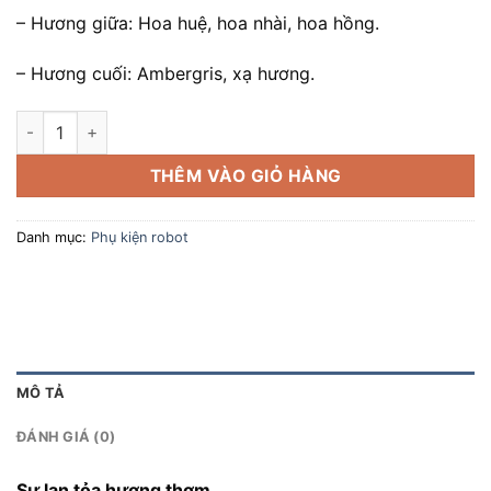
– Hương giữa: Hoa huệ, hoa nhài, hoa hồng.
– Hương cuối: Ambergris, xạ hương.
Viên Làm Mát Không Khí Wild Bluebell số lượng
THÊM VÀO GIỎ HÀNG
Danh mục:
Phụ kiện robot
MÔ TẢ
ĐÁNH GIÁ (0)
Sự lan tỏa
hương thơm