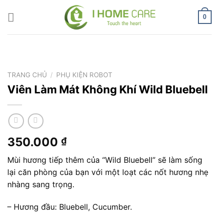
Chuyển
đến
0
nội
dung
TRANG CHỦ
/
PHỤ KIỆN ROBOT
Viên Làm Mát Không Khí Wild Bluebell
350.000
₫
Mùi hương tiếp thêm của “Wild Bluebell” sẽ làm sống
lại căn phòng của bạn với một loạt các nốt hương nhẹ
nhàng sang trọng.
– Hương đầu: Bluebell, Cucumber.