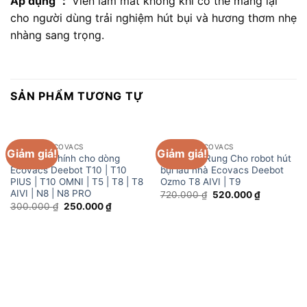
Áp dụng
：
Viên làm mát không khí có thể mang lại
cho người dùng trải nghiệm hút bụi và hương thơm nhẹ
nhàng sang trọng.
SẢN PHẨM TƯƠNG TỰ
PHỤ KIỆN ECOVACS
PHỤ KIỆN ECOVACS
Giảm giá!
Giảm giá!
Nắp chổi chính cho dòng
Khăn Lau Rung Cho robot hút
Ecovacs Deebot T10 | T10
bụi lau nhà Ecovacs Deebot
PlUS | T10 OMNI | T5 | T8 | T8
Ozmo T8 AIVI | T9
AIVI | N8 | N8 PRO
Giá
Giá
720.000
₫
520.000
₫
gốc
hiện
Giá
Giá
300.000
₫
250.000
₫
là:
tại
gốc
hiện
720.000 ₫.
là:
là:
tại
520.000 ₫
300.000 ₫.
là:
250.000 ₫.