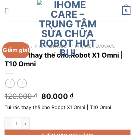
Chuyển
đến
0
nội
dung
TRANG CHỦ
/
PHỤ KIỆN ROBOT
/
PHỤ KIỆN ECOVACS
Giảm giá!
Túi rác thay thế cho Robot X1 Omni |
T10 Omni
Giá
Giá
120.000
80.000
₫
₫
gốc
hiện
Túi rác thay thế cho Robot X1 Omni | T10 Omni
là:
tại
120.000 ₫.
là:
Túi rác thay thế cho Robot X1 Omni | T10 Omni số lượng
80.000 ₫.