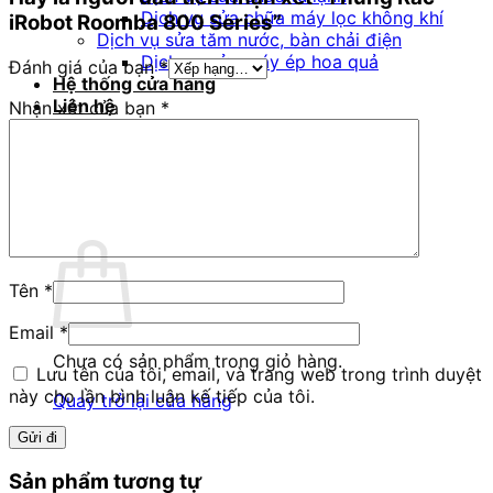
Dịch vụ sửa chữa máy lọc không khí
iRobot Roomba 800 Series”
Dịch vụ sửa tăm nước, bàn chải điện
Dịch vụ sửa máy ép hoa quả
Đánh giá của bạn
*
Hệ thống cửa hàng
Liên hệ
Nhận xét của bạn
*
Blog Dịch Vụ
1900 3269
0
Giỏ hàng
Tên
*
Email
*
Chưa có sản phẩm trong giỏ hàng.
Lưu tên của tôi, email, và trang web trong trình duyệt
này cho lần bình luận kế tiếp của tôi.
Quay trở lại cửa hàng
Sản phẩm tương tự