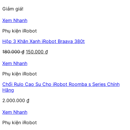
Giảm giá!
Xem Nhanh
Phụ kiện iRobot
Hộp 3 Khăn Xanh iRobot Braava 380t
Giá
Giá
180.000
₫
150.000
₫
gốc
hiện
là:
tại
Xem Nhanh
180.000 ₫.
là:
Phụ kiện iRobot
150.000 ₫.
Chổi Rulo Cao Su Cho iRobot Roomba s Series Chính
Hãng
2.000.000
₫
Xem Nhanh
Phụ kiện iRobot