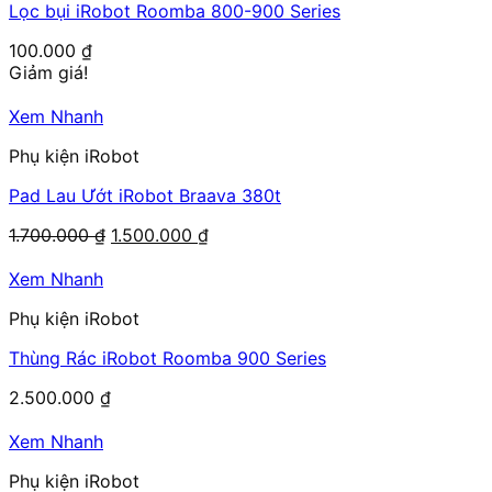
Lọc bụi iRobot Roomba 800-900 Series
100.000
₫
Giảm giá!
Xem Nhanh
Phụ kiện iRobot
Pad Lau Ướt iRobot Braava 380t
Giá
Giá
1.700.000
₫
1.500.000
₫
gốc
hiện
là:
tại
Xem Nhanh
1.700.000 ₫.
là:
Phụ kiện iRobot
1.500.000 ₫.
Thùng Rác iRobot Roomba 900 Series
2.500.000
₫
Xem Nhanh
Phụ kiện iRobot