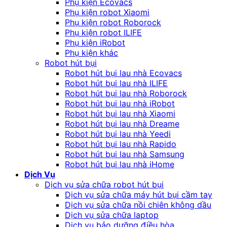
Phụ kiện Ecovacs
Phụ kiện robot Xiaomi
Phụ kiện robot Roborock
Phụ kiện robot ILIFE
Phụ kiện iRobot
Phụ kiện khác
Robot hút bụi
Robot hút bụi lau nhà Ecovacs
Robot hút bụi lau nhà ILIFE
Robot hút bụi lau nhà Roborock
Robot hút bụi lau nhà iRobot
Robot hút bụi lau nhà Xiaomi
Robot hút bụi lau nhà Dreame
Robot hút bụi lau nhà Yeedi
Robot hút bụi lau nhà Rapido
Robot hút bụi lau nhà Samsung
Robot hút bụi lau nhà iHome
Dịch Vụ
Dịch vụ sửa chữa robot hút bụi
Dịch vụ sửa chữa máy hút bụi cầm tay
Dịch vụ sửa chữa nồi chiên không dầu
Dịch vụ sửa chữa laptop
Dịch vụ bảo dưỡng điều hòa