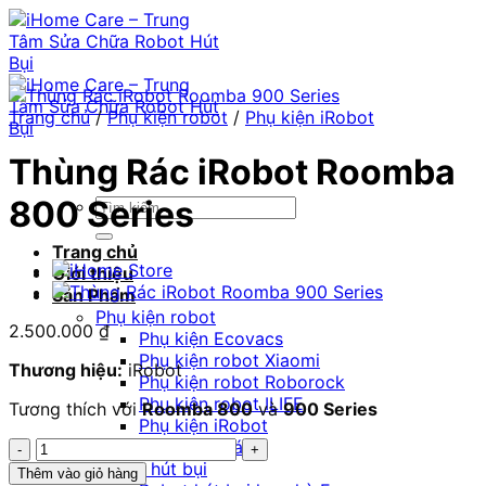
Chuyển
đến
nội
dung
Trang chủ
/
Phụ kiện robot
/
Phụ kiện iRobot
Thùng Rác iRobot Roomba
800 Series
Tìm
kiếm:
Trang chủ
Giới thiệu
Sản Phẩm
Phụ kiện robot
2.500.000
₫
Phụ kiện Ecovacs
Phụ kiện robot Xiaomi
Thương hiệu:
iRobot
Phụ kiện robot Roborock
Phụ kiện robot ILIFE
Tương thích với
Roomba 800
và
900 Series
Phụ kiện iRobot
Thùng
Phụ kiện khác
Rác
Robot hút bụi
Thêm vào giỏ hàng