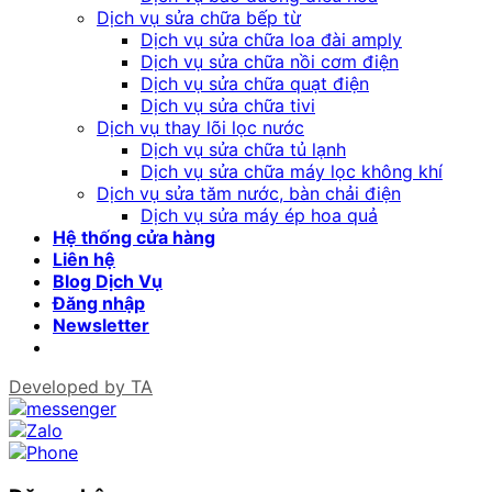
Dịch vụ sửa chữa bếp từ
Dịch vụ sửa chữa loa đài amply
Dịch vụ sửa chữa nồi cơm điện
Dịch vụ sửa chữa quạt điện
Dịch vụ sửa chữa tivi
Dịch vụ thay lõi lọc nước
Dịch vụ sửa chữa tủ lạnh
Dịch vụ sửa chữa máy lọc không khí
Dịch vụ sửa tăm nước, bàn chải điện
Dịch vụ sửa máy ép hoa quả
Hệ thống cửa hàng
Liên hệ
Blog Dịch Vụ
Đăng nhập
Newsletter
Developed by
TA