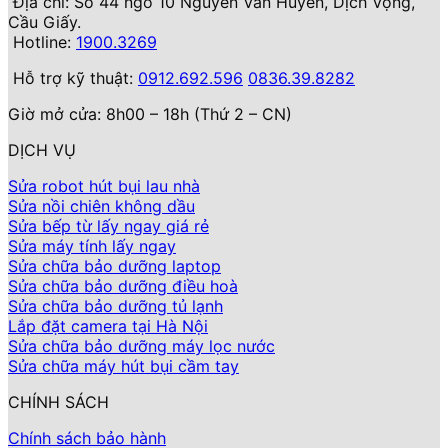
Địa chỉ: Số 44 ngõ 10 Nguyễn Văn Huyên, Dịch Vọng,
Cầu Giấy.
Hotline:
1900.3269
Hỗ trợ kỹ thuật:
0912.692.596
0836.39.8282
Giờ mở cửa: 8h00 – 18h (Thứ 2 – CN)
DỊCH VỤ
Sửa robot hút bụi lau nhà
Sửa nồi chiên không dầu
Sửa bếp từ lấy ngay giá rẻ
Sửa máy tính lấy ngay
Sửa chữa bảo dưỡng laptop
Sửa chữa bảo dưỡng điều hoà
Sửa chữa bảo dưỡng tủ lạnh
Lắp đặt camera tại Hà Nội
Sửa chữa bảo dưỡng máy lọc nước
Sửa chữa máy hút bụi cầm tay
CHÍNH SÁCH
Chính sách bảo hành