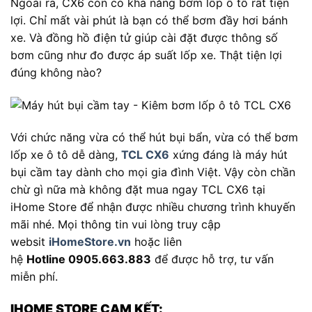
Ngoài ra, CX6 còn có khả năng bơm lốp ô tô rất tiện
lợi. Chỉ mất vài phút là bạn có thể bơm đầy hơi bánh
xe. Và đồng hồ điện tử giúp cài đặt được thông số
bơm cũng như đo được áp suất lốp xe. Thật tiện lợi
đúng không nào?
Với chức năng vừa có thể hút bụi bẩn, vừa có thể bơm
lốp xe ô tô dễ dàng,
TCL CX6
xứng đáng là máy hút
bụi cầm tay dành cho mọi gia đình Việt. Vậy còn chần
chừ gì nữa mà không đặt mua ngay TCL CX6 tại
iHome Store để nhận được nhiều chương trình khuyến
mãi nhé. Mọi thông tin vui lòng truy cập
websit
iHomeStore.vn
hoặc liên
hệ
Hotline 0905.663.883
để được hỗ trợ, tư vấn
miễn phí.
IHOME STORE CAM KẾT: