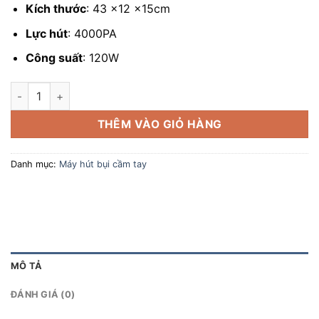
Kích thước
: 43 ×12 ×15cm
Lực hút
: 4000PA
Công suất
: 120W
TCL CX6 Máy hút bụi cầm tay - Kiêm bơm lốp ô tô số lượng
THÊM VÀO GIỎ HÀNG
Danh mục:
Máy hút bụi cầm tay
MÔ TẢ
ĐÁNH GIÁ (0)