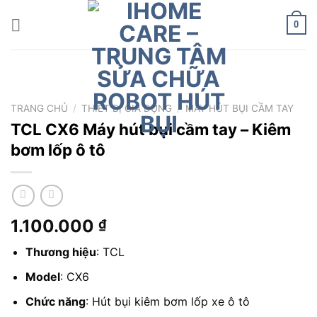
Chuyển
đến
0
nội
dung
TRANG CHỦ
/
THIẾT BỊ GIA DỤNG
/
MÁY HÚT BỤI CẦM TAY
TCL CX6 Máy hút bụi cầm tay – Kiêm
bơm lốp ô tô
1.100.000
₫
Thương hiệu
: TCL
Model
: CX6
Chức năng
: Hút bụi kiêm bơm lốp xe ô tô