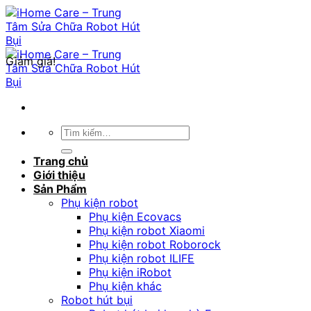
Chuyển
đến
nội
dung
Giảm giá!
Tìm
kiếm:
Trang chủ
Giới thiệu
Sản Phẩm
Phụ kiện robot
Phụ kiện Ecovacs
Phụ kiện robot Xiaomi
Phụ kiện robot Roborock
Phụ kiện robot ILIFE
Phụ kiện iRobot
Phụ kiện khác
Robot hút bụi