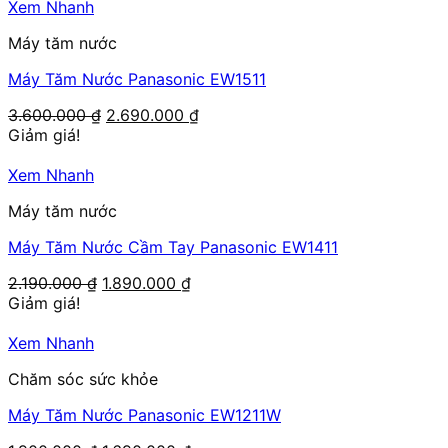
Xem Nhanh
Máy tăm nước
Máy Tăm Nước Panasonic EW1511
Giá
Giá
3.600.000
₫
2.690.000
₫
gốc
hiện
Giảm giá!
là:
tại
3.600.000 ₫.
là:
Xem Nhanh
2.690.000 ₫.
Máy tăm nước
Máy Tăm Nước Cầm Tay Panasonic EW1411
Giá
Giá
2.190.000
₫
1.890.000
₫
gốc
hiện
Giảm giá!
là:
tại
2.190.000 ₫.
là:
Xem Nhanh
1.890.000 ₫.
Chăm sóc sức khỏe
Máy Tăm Nước Panasonic EW1211W