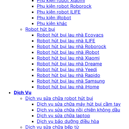
Phụ kiện robot Xiaomi
Phụ kiện robot Roborock
Phụ kiện robot ILIFE
Phụ kiện iRobot
Phụ kiện khác
Robot hút bụi
Robot hút bụi lau nhà Ecovacs
Robot hút bụi lau nhà ILIFE
Robot hút bụi lau nhà Roborock
Robot hút bụi lau nhà iRobot
Robot hút bụi lau nhà Xiaomi
Robot hút bụi lau nhà Dreame
Robot hút bụi lau nhà Yeedi
Robot hút bụi lau nhà Rapido
Robot hút bụi lau nhà Samsung
Robot hút bụi lau nhà iHome
Dịch Vụ
Dịch vụ sửa chữa robot hút bụi
Dịch vụ sửa chữa máy hút bụi cầm tay
Dịch vụ sửa chữa nồi chiên không dầu
Dịch vụ sửa chữa laptop
Dịch vụ bảo dưỡng điều hòa
Dịch vụ sửa chữa bếp từ