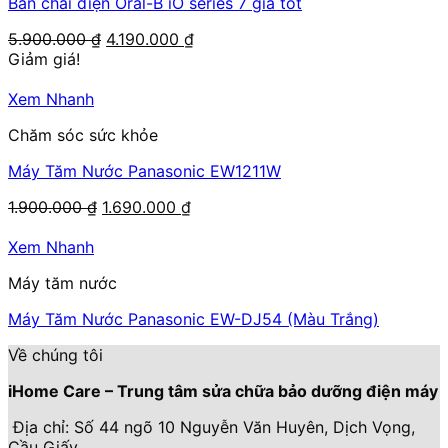
Bàn chải điện Oral-B iO series 7 giá tốt
Giá
Giá
5.900.000
₫
4.190.000
₫
gốc
hiện
Giảm giá!
là:
tại
5.900.000 ₫.
là:
Xem Nhanh
4.190.000 ₫.
Chăm sóc sức khỏe
Máy Tăm Nước Panasonic EW1211W
Giá
Giá
1.900.000
₫
1.690.000
₫
gốc
hiện
là:
tại
Xem Nhanh
1.900.000 ₫.
là:
Máy tăm nước
1.690.000 ₫.
Máy Tăm Nước Panasonic EW-DJ54 (Màu Trắng)
Về chúng tôi
iHome Care – Trung tâm sửa chữa bảo dưỡng điện máy
Địa chỉ: Số 44 ngõ 10 Nguyễn Văn Huyên, Dịch Vọng,
Cầu Giấy.