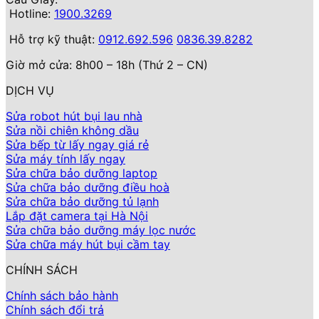
Hotline:
1900.3269
Hỗ trợ kỹ thuật:
0912.692.596
0836.39.8282
Giờ mở cửa: 8h00 – 18h (Thứ 2 – CN)
DỊCH VỤ
Sửa robot hút bụi lau nhà
Sửa nồi chiên không dầu
Sửa bếp từ lấy ngay giá rẻ
Sửa máy tính lấy ngay
Sửa chữa bảo dưỡng laptop
Sửa chữa bảo dưỡng điều hoà
Sửa chữa bảo dưỡng tủ lạnh
Lắp đặt camera tại Hà Nội
Sửa chữa bảo dưỡng máy lọc nước
Sửa chữa máy hút bụi cầm tay
CHÍNH SÁCH
Chính sách bảo hành
Chính sách đổi trả