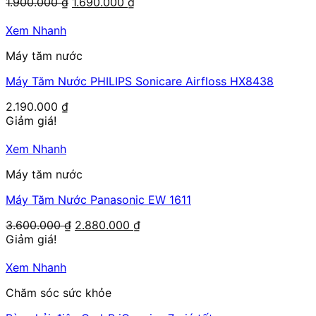
Giá
Giá
1.900.000
₫
1.690.000
₫
gốc
hiện
là:
tại
Xem Nhanh
1.900.000 ₫.
là:
Máy tăm nước
1.690.000 ₫.
Máy Tăm Nước PHILIPS Sonicare Airfloss HX8438
2.190.000
₫
Giảm giá!
Xem Nhanh
Máy tăm nước
Máy Tăm Nước Panasonic EW 1611
Giá
Giá
3.600.000
₫
2.880.000
₫
gốc
hiện
Giảm giá!
là:
tại
3.600.000 ₫.
là:
Xem Nhanh
2.880.000 ₫.
Chăm sóc sức khỏe