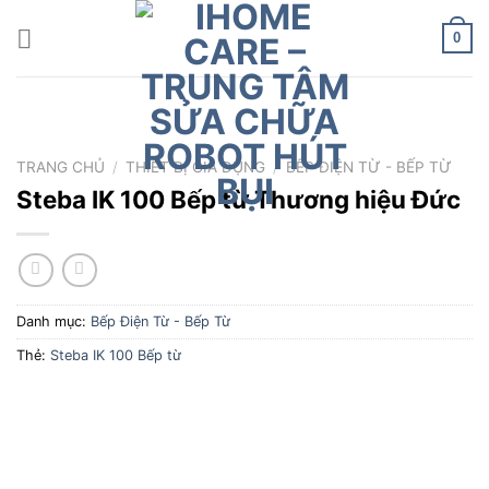
Chuyển
đến
0
nội
dung
TRANG CHỦ
/
THIẾT BỊ GIA DỤNG
/
BẾP ĐIỆN TỪ - BẾP TỪ
Steba IK 100 Bếp từ Thương hiệu Đức
Danh mục:
Bếp Điện Từ - Bếp Từ
Thẻ:
Steba IK 100 Bếp từ