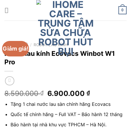
Chuyển
đến
0
nội
dung
TRANG CHỦ
/
ROBOT LAU KÍNH
Giảm giá!
Robot lau kính Ecovacs Winbot W1
Pro
Giá
Giá
8.590.000
6.900.000
₫
₫
gốc
hiện
Tặng 1 chai nước lau sàn chính hãng Ecovacs
là:
tại
8.590.000 ₫.
là:
Quốc tế chính hãng – Full VAT – Bảo hành 12 tháng
6.900.000 
Bảo hành tại nhà khu vực TPHCM – Hà Nội.