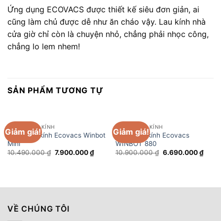
Ứng dụng ECOVACS được thiết kế siêu đơn giản, ai
cũng làm chủ được dễ như ăn cháo vậy. Lau kính nhà
cửa giờ chỉ còn là chuyện nhỏ, chẳng phải nhọc công,
chẳng lo lem nhem!
SẢN PHẨM TƯƠNG TỰ
ROBOT LAU KÍNH
ROBOT LAU KÍNH
Giảm giá!
Giảm giá!
Robot lau kính Ecovacs Winbot
Robot lau kính Ecovacs
Mini
WINBOT 880
Giá
Giá
Giá
Giá
10.490.000
₫
7.900.000
₫
10.900.000
₫
6.690.000
₫
gốc
hiện
gốc
hiện
là:
tại
là:
tại
10.490.000 ₫.
là:
10.900.000 ₫.
là:
7.900.000 ₫.
6.690
VỀ CHÚNG TÔI