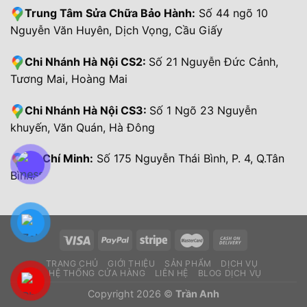
Trung Tâm Sửa Chữa Bảo Hành:
Số 44 ngõ 10
Nguyễn Văn Huyên, Dịch Vọng, Cầu Giấy
Chi Nhánh Hà Nội CS2:
Số 21 Nguyễn Đức Cảnh,
Tương Mai, Hoàng Mai
Chi Nhánh Hà Nội CS3:
Số 1 Ngõ 23 Nguyễn
khuyến, Văn Quán, Hà Đông
Hồ Chí Minh:
Số 175 Nguyễn Thái Bình, P. 4, Q.Tân
Bình.
TRANG CHỦ
GIỚI THIỆU
SẢN PHẨM
DỊCH VỤ
HỆ THỐNG CỬA HÀNG
LIÊN HỆ
BLOG DỊCH VỤ
Copyright 2026 ©
Trần Anh