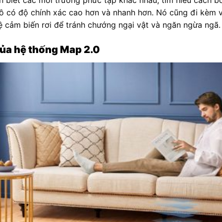
n biết các môi trường phức tạp khác nhau, tìm hiểu cách bố
ồ có độ chính xác cao hơn và nhanh hơn. Nó cũng đi kèm v
cảm biến rơi để tránh chướng ngại vật và ngăn ngừa ngã.
của hệ thống Map 2.0