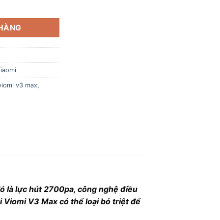
 Viomi V3 Max số lượng
 HÀNG
Xiaomi
 viomi v3 max
,
 đó là lực hút 2700pa, công nghệ điều
i Viomi V3 Max có thể loại bỏ triệt để