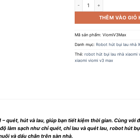
Robot Hút Bụi Lau Nhà Xiaomi
THÊM VÀO GIỎ
Mã sản phẩm:
ViomiV3Max
Danh mục:
Robot hút bụi lau nhà 
Thẻ:
robot hút bụi lau nhà xiaomi
xiaomi viomi v3 max
 – quét, hút và lau, giúp bạn tiết kiệm thời gian. Cùng với
ộ làm sạch như chỉ quét, chỉ lau và quét lau, robot hút bụ
 nuôi và dấu chân trên sàn nhà.