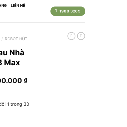
ÀNG
LIÊN HỆ
1900 3269
/
ROBOT HÚT
Lau Nhà
3 Max
Giá
00.000
₫
hiện
tại
990.000 ₫.
là:
đổi 1 trong 30
9.900.000 ₫.