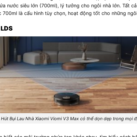
hứa nước siêu lớn (700ml), lý tưởng cho ngôi nhà lớn. Tất c
c 700ml là cấu hình tùy chọn, hoạt động tốt cho những ngôi
 LDS
 Hút Bụi Lau Nhà Xiaomi Viomi V3 Max có thể dọn dẹp trong mọi đị