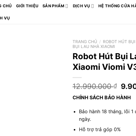
G CHỦ
GIỚI THIỆU
SẢN PHẨM
DỊCH VỤ
HỆ THỐNG CỬA H
CH VỤ
TRANG CHỦ
/
ROBOT HÚT BỤI
BỤI LAU NHÀ XIAOMI
Robot Hút Bụi 
Xiaomi Viomi V
Giá
12.990.000
9.9
₫
gốc
CHÍNH SÁCH BẢO HÀNH
là:
12.
Bảo hành 18 tháng, lỗi 1 
ngày.
Hỗ trợ trả góp 0%