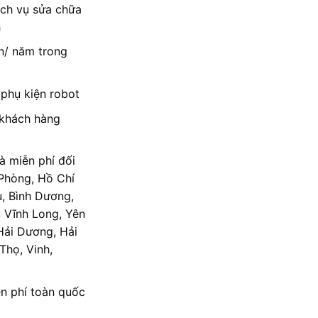
ịch vụ sửa chữa
h
n/ năm trong
phụ kiện robot
khách hàng
hà miễn phí đối
 Phòng, Hồ Chí
, Bình Dương,
, Vĩnh Long, Yên
Hải Dương, Hải
Thọ, Vinh,
n phí toàn quốc