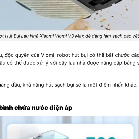
t Hút Bụi Lau Nhà Xiaomi Viomi V3 Max dễ dàng làm sạch các vế
u, độc quyền của Viomi, robot hút bụi có thể bắt chước cá
ầu có thể được xử lý với cây lau nhà được nâng cấp bằng 
 hàng đầu, khả năng hút sạch bụi sẽ là một điểm nhấn khác
 bình chứa nước điện áp