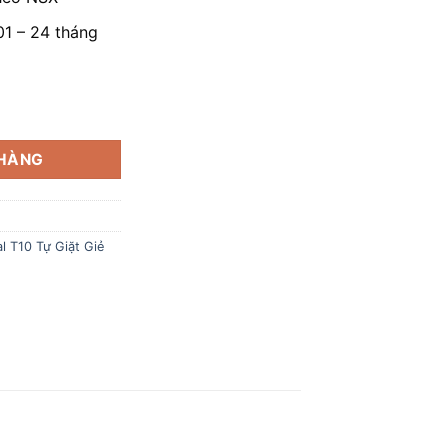
01 – 24 tháng
T10 Tự Giặt Giẻ Lau số lượng
 HÀNG
l T10 Tự Giặt Giẻ