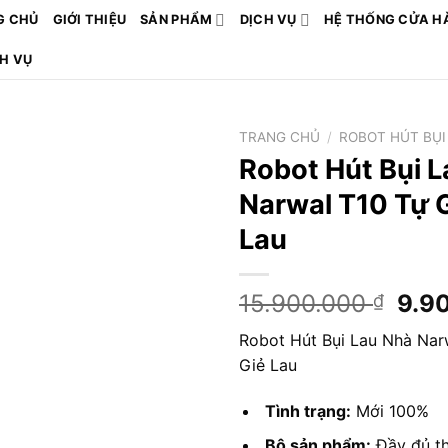
G CHỦ
GIỚI THIỆU
SẢN PHẨM
DỊCH VỤ
HỆ THỐNG CỬA H
CH VỤ
TRANG CHỦ
/
ROBOT HÚT BỤI
Robot Hút Bụi 
Narwal T10 Tự G
Lau
Giá
15.900.000
9.9
₫
gốc
Robot Hút Bụi Lau Nhà Nar
là:
Giẻ Lau
15.9
Tình trạng:
Mới 100%
Bộ sản phẩm:
Đầy đủ t